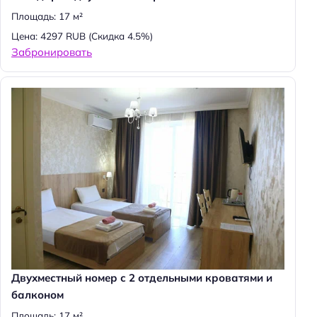
й
Площадь: 17 м²
т
Цена: 4297 RUB
(Скидка 4.5%)
и
Забронировать
:
Двухместный номер с 2 отдельными кроватями и
балконом
Площадь: 17 м²