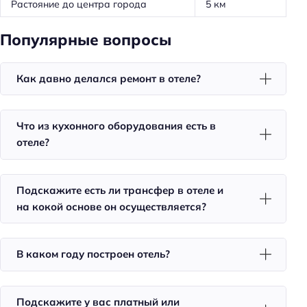
Растояние до центра города
5 км
Кондиционер в номере
Мини-бар
Популярные вопросы
Номера для некурящих
Телевизор в номере
Как давно делался ремонт в отеле?
Красивый вид из окна
Утюг
Что из кухонного оборудования есть в
Холодильник
отеле?
Фен
Уборка
Подскажите есть ли трансфер в отеле и
на кокой основе он осуществляется?
Санузел в номере
Двуспальная кровать кинг-сайз
В каком году построен отель?
Питание
Кафе
Подскажите у вас платный или