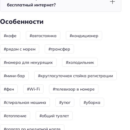
Завтрак
бесплатный интернет?
Красота и здоровье
Особенности
Душ
#кафе
#автостоянка
#кондиционер
Спорт и развлечения
Площадка для пикника
#рядом с морем
#трансфер
Пляжный отдых
#номера для некурящих
#холодильник
Пляжная линия: 3-я линия
#мини-бар
#круглосуточная стойка регистрации
Тип пляжа: песчаный
#фен
#Wi-Fi
#телевизор в номере
Зонтики
Пляжные полотенца
#стиральная машина
#утюг
#уборка
Общая информация
#отопление
#общий туалет
Отопление
#оплата по кредитной карте