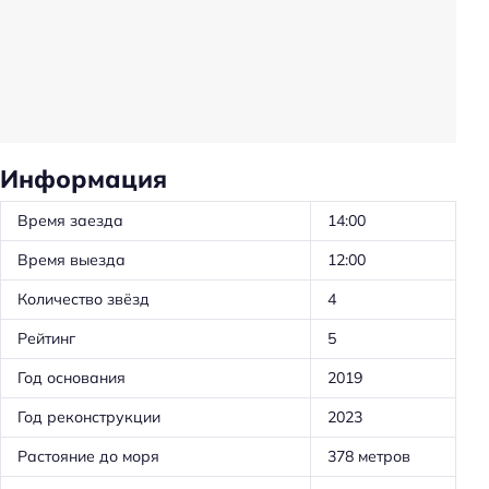
Трансфер: до/от аэропорта
Частота уборки: ежедневно
Общая кухня
Парковка автомобиля персоналом
Ускоренная регистрация заезда/отъезда
Информация
Оборудование для кухни: чайник
Время заезда
14:00
Оборудование для кухни: посуда
Время выезда
12:00
Оборудование для кухни: плита
Количество звёзд
4
Оборудование для кухни: микроволновка
Рейтинг
5
Трансфер: платный
Год основания
2019
Удобства в номерах
Год реконструкции
2023
Кухня/кухонный уголок в номере
Растояние до моря
378 метров
Стиральная машина