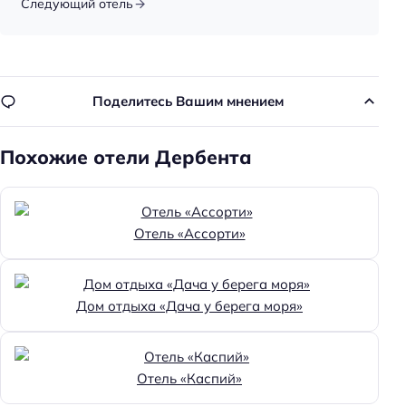
Следующий отель
Доступность
Номер и удобства на первом этаже
Удобства для людей с ограниченными
Поделитесь Вашим мнением
возможностями здоровья
Доступность помещения на инвалидной коляске:
Похожие отели Дербента
недоступно
Парковка
Бесплатная
Отель «Ассорти»
Парковка
Особенности
Дом отдыха «Дача у берега моря»
Веранда
Главное
Отель «Каспий»
Wi-fi