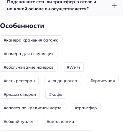
Подскажите есть ли трансфер в отеле и
Фен
на кокой основе он осуществляется?
Номера со звукоизоляцией
Уборка
Особенности
Санузел в номере
#камера хранения багажа
Двуспальная кровать кинг-сайз
#номера для некурящих
Бассейн
бесплатно
#обслуживание номеров
#Wi-Fi
Кол-во бассейнов: 2
#есть ресторан
#кондиционер
#прачечная
Красота и здоровье
#рядом с морем
#кафе
Душ
#оплата по кредитной карте
#трансфер
Спорт и развлечения
#общий туалет
#автостоянка
Терраса
Бассейн