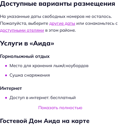
Доступные варианты размещения
Н
На указанные даты свободных номеров не осталось.
а
Пожалуйста, выберите
другие даты
или ознакомьтесь с
й
доступными отелями
в этом районе.
т
и
Услуги в «Аида»
:
Горнолыжный отдых
Место для хранения лыж/сноубордов
Сушка снаряжения
Интернет
Доступ в интернет: бесплатный
Wi-fi
Показать полностью
Доступ в интернет: в номерах
Гостевой Дом Аида на карте
Доступ в интернет: на всей территории