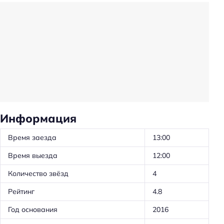
Услуги и удобства
Камера хранения
Общий туалет
Прачечная
Трансфер
Трансфер: до/от пляжа
Информация
Частота уборки: в определенные дни
Общая кухня
Время заезда
13:00
Предоставление отчётных документов
Время выезда
12:00
Обслуживание номеров
Количество звёзд
4
Ускоренная регистрация заезда/отъезда
Рейтинг
4.8
Оборудование для кухни: посуда
Год основания
2016
Оборудование для кухни: чайник