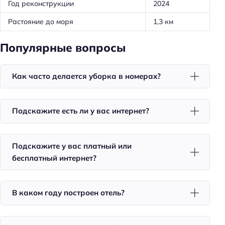
Год реконструкции
2024
Оборудование для кухни: микроволновка
Растояние до моря
1,3 км
Оборудование для кухни: плита
Трансфер: платный
Популярные вопросы
Удобства в номерах
Как часто делается уборка в номерах?
Стиральная машина
Кондиционер в номере
Подскажите есть ли у вас интернет?
Чай/кофе в номерах
Номера для некурящих
Подскажите у вас платный или
Номера для курящих
бесплатный интернет?
Телевизор в номере
Красивый вид из окна
В каком году построен отель?
Утюг
Холодильник