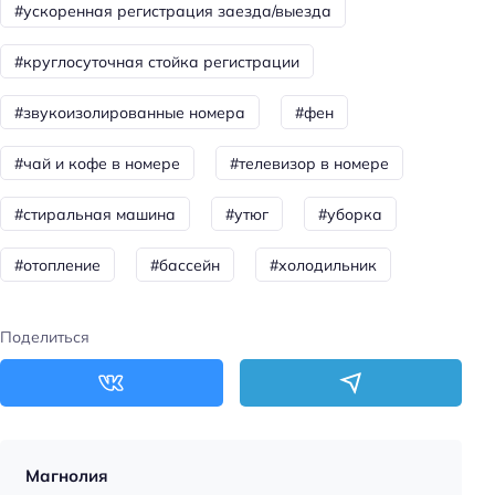
#ускоренная регистрация заезда/выезда
Площадка для пикника
#круглосуточная стойка регистрации
Дегустация вина
Тип бассейна: с подогревом
#звукоизолированные номера
#фен
Тип бассейна: открытый
#чай и кофе в номере
#телевизор в номере
Для семей
#стиральная машина
#утюг
#уборка
Детские ТВ каналы
#отопление
#бассейн
#холодильник
Детский бассейн
Детское меню
Поделиться
Детская площадка
Общая информация
Отопление
Круглосуточная регистрация
Магнолия