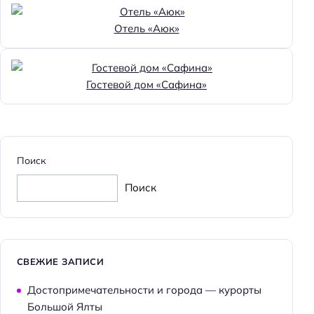
Доступность
Отель «Аюк»
Доступность входа на инвалидной коляске:
недоступно
Доступность помещения на инвалидной коляске:
Гостевой дом «Сафина»
недоступно
Парковка
Бесплатная
Поиск
Парковка
Поиск
Пляжный отдых
Шезлонги
Пляжная линия: 3-я линия
СВЕЖИЕ ЗАПИСИ
Тип пляжа: галечный
Достопримечательности и города — курорты
Большой Ялты
Достижения