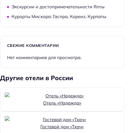
Экскурсии и достопримечательности Ялты
Хорошее место
Курорты Мисхора: Гаспра, Кореиз, Курпаты
Особенности
Веранда
Главное
СВЕЖИЕ КОММЕНТАРИИ
Wi-fi
Нет комментариев для просмотра.
Бассейн
Парковка
Другие отели в России
Кондиционер в номере
Оплата картой
Отель «Надежда»
Пляжная линия: 3-я линия
Гостевой дом «Тхач»