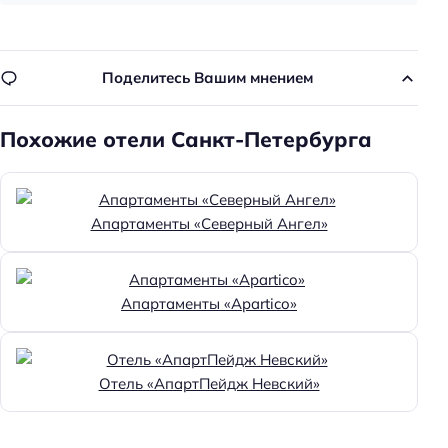
Круглосуточная регистрация
Номера для маломобильных групп населения
Поделитесь Вашим мнением
Номеров: 33
Лифт
Похожие отели Санкт-Петербурга
Дата постройки: 2020
Дата реконструкции: 2020
Апартаменты «Северный Ангел»
Сад
Питание: завтрак (шведский стол)
Способ оплаты: безналичная
Апартаменты «Apartico»
Способ оплаты: рассрочка
Способ оплаты: банковским переводом
Отель «АпартПейдж Невский»
Способ оплаты: наличными
Способ оплаты: постоплата