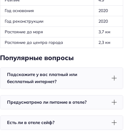
Рейтинг
4.9
Общая кухня
Доставка цветов в номер
Год основания
2020
Предоставление отчётных документов
Год реконструкции
2020
Обслуживание номеров
Растояние до моря
3,7 км
Парковка автомобиля персоналом
Растояние до центра города
2,3 км
Ускоренная регистрация заезда/отъезда
Популярные вопросы
Проживание с животными
Оборудование для кухни: кофеварка
Подскажите у вас платный или
Оборудование для кухни: посуда
бесплатный интернет?
Оборудование для кухни: микроволновка
Оборудование для кухни: плита
Предусмотрено ли питание в отеле?
Оборудование для кухни: чайник
Трансфер: платный
Есть ли в отеле сейф?
Тип сейфа: в номере