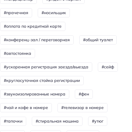
Холодильник
Фен
#прачечная
#носильщик
Номера со звукоизоляцией
#оплата по кредитной карте
Уборка
#конференц-зал / переговорная
#общий туалет
Санузел в номере
Двуспальная кровать кинг-сайз
#автостоянка
Питание
#ускоренная регистрация заезда/выезда
#сейф
Завтрак
#круглосуточная стойка регистрации
Красота и здоровье
#звукоизолированные номера
#фен
Душ
#чай и кофе в номере
#телевизор в номере
Спорт и развлечения
#тапочки
#стиральная машина
#утюг
Терраса