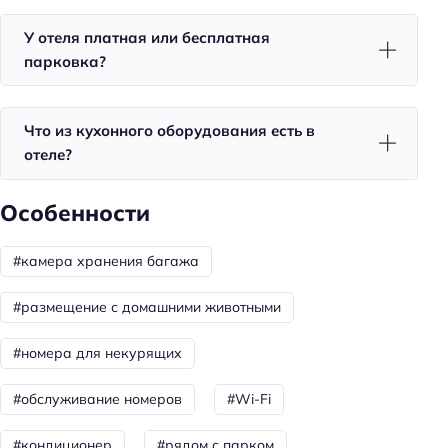
Удобства в номерах
У отеля платная или бесплатная
парковка?
Кухня/кухонный уголок в номере
Стиральная машина
Кондиционер в номере
Что из кухонного оборудования есть в
отеле?
Доставка еды в номер
Мини-бар
Особенности
Чай/кофе в номерах
Номера для некурящих
#камера хранения багажа
Вентилятор
#размещение с домашними животными
Тапочки
#номера для некурящих
Телевизор в номере
Красивый вид из окна
#обслуживание номеров
#Wi-Fi
Утюг
#кондиционер
#рядом с парком