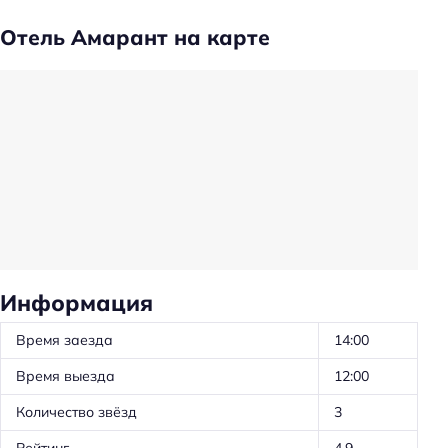
Камера хранения
Отель Амарант на карте
Сейф
Носильщик
Общий туалет
Проживание с животными по запросу
Проживание с животными: платно
Прачечная
Консьерж-сервис
Вызов такси
Информация
Животные, допустимые к размещению: собаки
Время заезда
14:00
Животные, допустимые к размещению: кошки
Время выезда
12:00
Трансфер: до/от аэропорта
Количество звёзд
3
Частота уборки: ежедневно