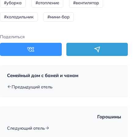
#уборка
#отопление
#вентилятор
Для семей
Детский стульчик
#холодильник
#мини-бар
Пляжный отдых
Поделиться
Зонтики
Бизнес-услуги
Бизнес-центр
Оснащение бизнес-центра: ксерокопирование
Семейный дом с баней и чаном
Оснащение бизнес-центра: сканирование
Предыдущий отель
Оснащение бизнес-центра: принтер
Переговорная
Общая информация
Горошины
Отопление
Следующий отель
Лобби/public area