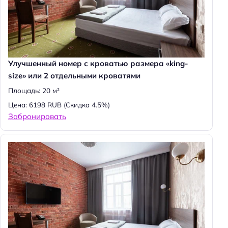
т
и
:
Улучшенный номер с кроватью размера «king-
size» или 2 отдельными кроватями
Площадь: 20 м²
Цена: 6198 RUB
(Скидка 4.5%)
Забронировать