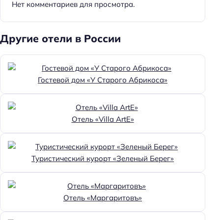
Нет комментариев для просмотра.
Доступность помещения на инвалидной коляске:
частично доступно
Другие отели в России
Парковка
Бесплатная
Парковка
Гостевой дом «У Старого Абрикоса»
Особенности
Веранда
Отель «Villa ArtE»
Главное
Wi-fi
Туристический курорт «Зеленый Берег»
Парковка
Кондиционер в номере
Отель «Маргаритовъ»
Оплата картой