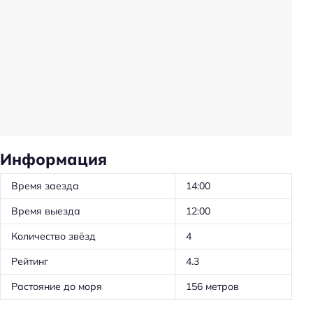
Проживание с животными: платно
Вызов такси
Животные, допустимые к размещению: собаки
Животные, допустимые к размещению: кошки
Частота уборки: по запросу
Частота уборки: ежедневная влажная уборка
Предоставление отчётных документов
Информация
Обслуживание номеров
Время заезда
14:00
Проживание с животными
Время выезда
12:00
Удобства в номерах
Количество звёзд
4
Кондиционер в номере
Рейтинг
4.3
Номера для некурящих
Растояние до моря
156 метров
Номера для курящих