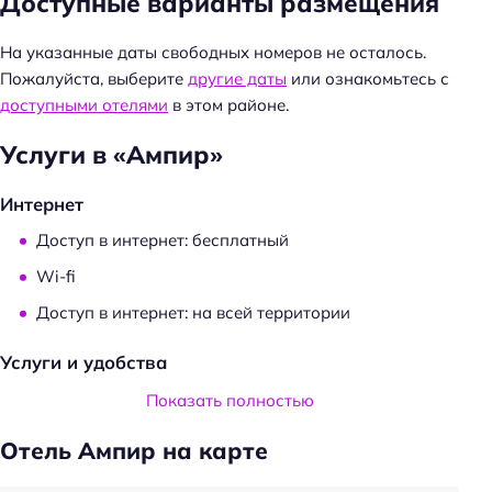
Доступные варианты размещения
Н
На указанные даты свободных номеров не осталось.
а
Пожалуйста, выберите
другие даты
или ознакомьтесь с
й
доступными отелями
в этом районе.
т
и
Услуги в «Ампир»
:
Интернет
Доступ в интернет: бесплатный
Wi-fi
Доступ в интернет: на всей территории
Услуги и удобства
Общий туалет
Показать полностью
Есть ограничения по количеству животных
Отель Ампир на карте
Есть ограничения по весу животных