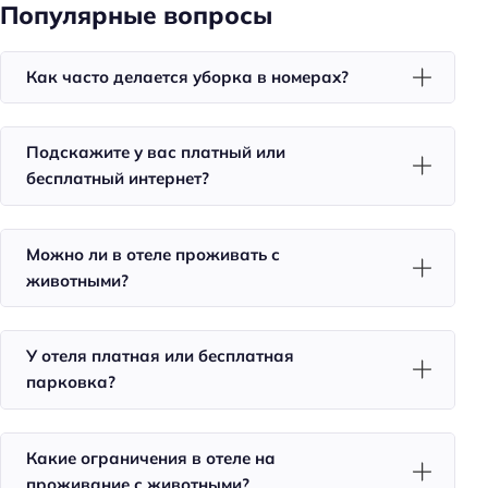
Телевизор в номере
Популярные вопросы
Красивый вид из окна
Как часто делается уборка в номерах?
Холодильник
Уборка
Санузел в номере
Подскажите у вас платный или
бесплатный интернет?
Для семей
Детские ТВ каналы
Можно ли в отеле проживать с
Детская кровать (4-10 лет): платно
животными?
Детские кроватки/люльки
Детская кровать (0-1 год): бесплатно
У отеля платная или бесплатная
парковка?
Детская кровать (2-3 года): бесплатно
Пляжный отдых
Какие ограничения в отеле на
Пляжная линия: 1-я линия
проживание с животными?