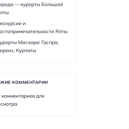
орода — курорты Большой
лты
кскурсии и
остопримечательности Ялты
урорты Мисхора: Гаспра,
ореиз, Курпаты
ЕЖИЕ КОММЕНТАРИИ
 комментариев для
смотра.