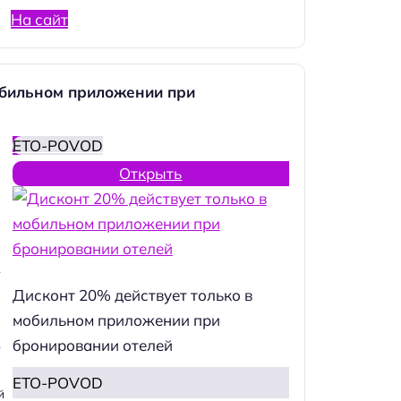
На сайт
обильном приложении при
ETO-POVOD
Открыть
.
Дисконт 20% действует только в
мобильном приложении при
бронировании отелей
.
ETO-POVOD
й