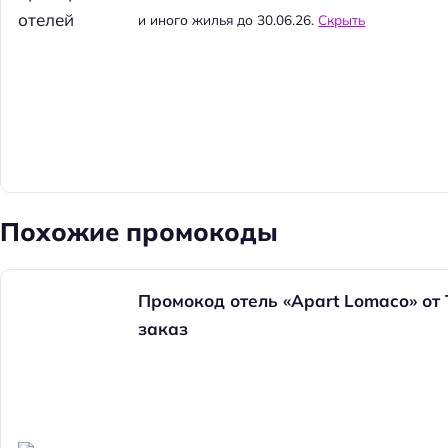
и иного жилья до 30.06.26.
Скрыть
Похожие промокоды
Промокод отель «Apart Lomaco» от
заказ
Н
а