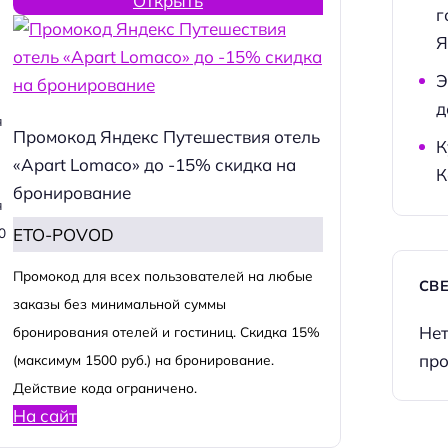
Открыть
г
Я
Э
д
я
Промокод Яндекс Путешествия отель
К
«Apart Lomaco» до -15% скидка на
К
бронирование
я
ETO-POVOD
0
Промокод для всех пользователей на любые
СВ
заказы без минимальной суммы
Нет
бронирования отелей и гостиниц. Скидка 15%
про
(максимум 1500 руб.) на бронирование.
Действие кода ограничено.
На сайт