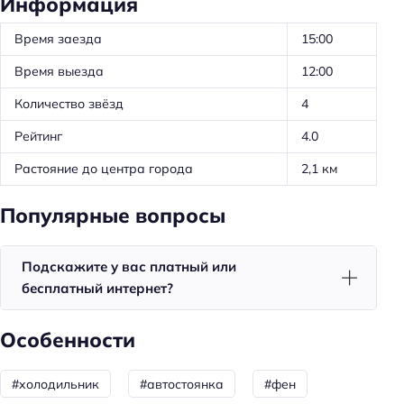
Информация
Номеров: 0
Лифт
Время заезда
15:00
Способ оплаты: наличными
Время выезда
12:00
Способ оплаты: банковским переводом
Количество звёзд
4
Доступность
Рейтинг
4.0
Доступность входа на инвалидной коляске:
Растояние до центра города
2,1 км
недоступно
Популярные вопросы
Доступность помещения на инвалидной коляске:
недоступно
Подскажите у вас платный или
Парковка
бесплатный интернет?
Парковка
Особенности
Главное
Wi-fi
#холодильник
#автостоянка
#фен