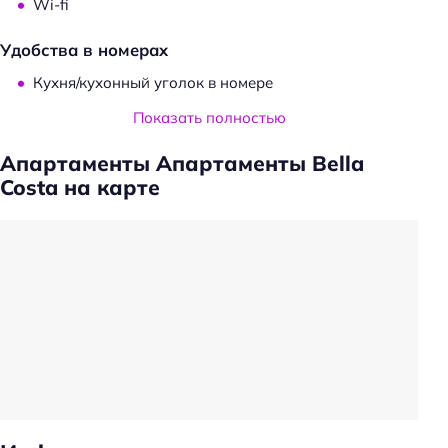
Wi-fi
Удобства в номерах
Кухня/кухонный уголок в номере
Кондиционер в номере
Показать полностью
Холодильник
Апартаменты Апартаменты Bella
Фен
Costa на карте
Для семей
Детские кроватки/люльки
Детская площадка
Пляжный отдых
Пляжная линия: 2-я линия
Общая информация