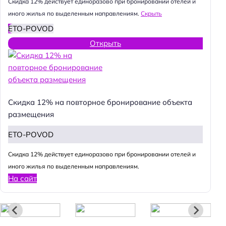
Cкидка 12% действует единоразово при бронировании отелей и
иного жилья по выделенным направлениям.
Скрыть
ETO-POVOD
Открыть
Скидка 12% на повторное бронирование объекта
размещения
ETO-POVOD
Н
Cкидка 12% действует единоразово при бронировании отелей и
а
иного жилья по выделенным направлениям.
На сайт
й
т
и
: