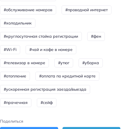
Способ оплаты: оплата картой
#обслуживание номеров
#проводной интернет
Способ оплаты: банковским переводом
#холодильник
Способ оплаты: наличными
#круглосуточная стойка регистрации
#фен
Цена номера (ночь): 2800–4200 ₽/ночь
#Wi-Fi
#чай и кофе в номере
Доступность
Пандус
#телевизор в номере
#утюг
#уборка
Доступность входа на инвалидной коляске:
#отопление
#оплата по кредитной карте
доступно
Удобства для людей с ограниченными
#ускоренная регистрация заезда/выезда
возможностями здоровья
Доступность помещения на инвалидной коляске:
#прачечная
#сейф
доступно
Поделиться
Парковка