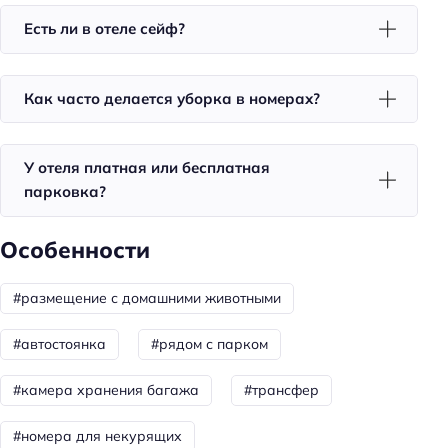
Красота и здоровье
Есть ли в отеле сейф?
Салон красоты
Душ
Как часто делается уборка в номерах?
Бизнес-услуги
У отеля платная или бесплатная
Оснащение бизнес-центра: ксерокопирование
парковка?
Общая информация
Особенности
Отопление
Лобби/public area
#размещение с домашними животными
Круглосуточная регистрация
#автостоянка
#рядом с парком
Тип гостиницы: мини-отель
Номеров: 16
#камера хранения багажа
#трансфер
Дата постройки: 2008
#номера для некурящих
Питание: завтрак (шведский стол)