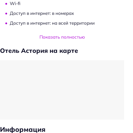
Wi-fi
Доступ в интернет: в номерах
Доступ в интернет: на всей территории
Услуги и удобства
Показать полностью
Камера хранения
Отель Астория на карте
Сейф
Прачечная
Трансфер
Трансфер: до/от аэропорта
Частота уборки: ежедневно
Обслуживание номеров
Ускоренная регистрация заезда/отъезда
Проживание с животными
Информация