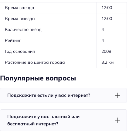
Оборудование для кухни: чайник
Время заезда
12:00
Тип сейфа: в номере
Время выезда
12:00
Удобства в номерах
Количество звёзд
4
Чай/кофе в номерах
Рейтинг
4
Номера для некурящих
Год основания
2008
Телевизор в номере
Растояние до центра города
3,2 км
Утюг
Холодильник
Популярные вопросы
Фен
Уборка
Подскажите есть ли у вас интернет?
Санузел в номере
Подскажите у вас платный или
Питание
бесплатный интернет?
Завтрак