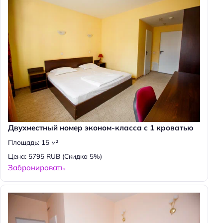
Н
Двухместный номер эконом-класса с 1 кроватью
а
Площадь: 15 м²
й
т
Цена: 5795 RUB
(Скидка 5%)
и
Забронировать
: