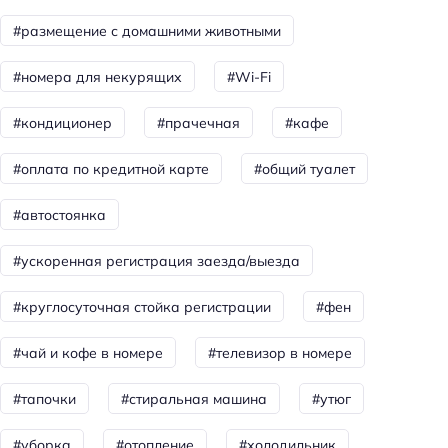
Красота и здоровье
#размещение с домашними животными
Душ
#номера для некурящих
#Wi-Fi
Спорт и развлечения
#кондиционер
#прачечная
#кафе
Площадка для пикника
#оплата по кредитной карте
#общий туалет
Для семей
Детская кровать (4-10 лет): платно
#автостоянка
Детские кроватки/люльки
#ускоренная регистрация заезда/выезда
Детская кровать (0-1 год): бесплатно
Детская кровать (2-3 года): бесплатно
#круглосуточная стойка регистрации
#фен
Детский манеж
#чай и кофе в номере
#телевизор в номере
Общая информация
#тапочки
#стиральная машина
#утюг
Отопление
#уборка
#отопление
#холодильник