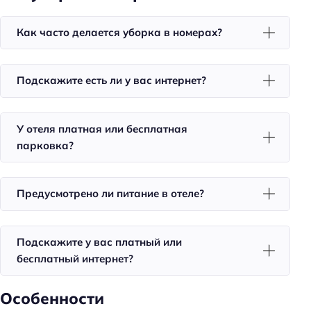
Номера для некурящих
Тапочки
Как часто делается уборка в номерах?
Телевизор в номере
Красивый вид из окна
Подскажите есть ли у вас интернет?
Утюг
Холодильник
У отеля платная или бесплатная
Фен
парковка?
Уборка
Санузел в номере
Предусмотрено ли питание в отеле?
Двуспальная кровать кинг-сайз
Питание
Подскажите у вас платный или
бесплатный интернет?
Кафе
Завтрак
Особенности