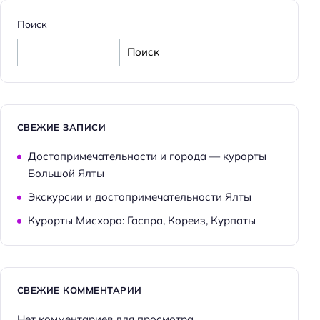
Wi-fi
Поиск
Парковка
Поиск
Кондиционер в номере
Оплата картой
СВЕЖИЕ ЗАПИСИ
Достопримечательности и города — курорты
Большой Ялты
Экскурсии и достопримечательности Ялты
Курорты Мисхора: Гаспра, Кореиз, Курпаты
СВЕЖИЕ КОММЕНТАРИИ
Нет комментариев для просмотра.