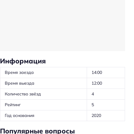
Животные, допустимые к размещению: кошки
Животные, допустимые к размещению: собаки
Животные, допустимые к размещению: другие
животные
Частота уборки: ежедневно
Предоставление отчётных документов
Информация
Ускоренная регистрация заезда/отъезда
Время заезда
14:00
Проживание с животными
Время выезда
12:00
Удобства в номерах
Количество звёзд
4
Кухня/кухонный уголок в номере
Рейтинг
5
Стиральная машина
Год основания
2020
Кондиционер в номере
Чай/кофе в номерах
Популярные вопросы