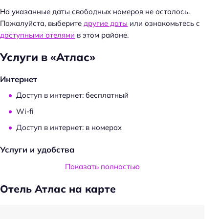
т
На указанные даты свободных номеров не осталось.
и
Пожалуйста, выберите
другие даты
или ознакомьтесь с
:
доступными отелями
в этом районе.
Услуги в «Атлас»
Интернет
Доступ в интернет: бесплатный
Wi-fi
Доступ в интернет: в номерах
Услуги и удобства
Общий туалет
Показать полностью
Проживание с животными по запросу
Отель Атлас на карте
Проживание с животными: платно
Прачечная