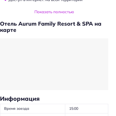
Услуги и удобства
Показать полностью
Камера хранения
Отель Aurum Family Resort & SPA на
Сейф
карте
Банкетный зал
Носильщик
Общий туалет
Прокат: машин
Проживание с животными запрещено
Прачечная
Трансфер
Консьерж-сервис
Информация
Вызов такси
Время заезда
15:00
Трансфер: до/от аэропорта