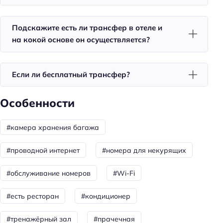
Кондиционер в номере
Доставка еды в номер
Подскажите есть ли трансфер в отеле и
на кокой основе он осуществляется?
Чай/кофе в номерах
Номера для некурящих
Если ли бесплатный трансфер?
Тапочки
Халат
Особенности
Шампанское в номере
Телевизор в номере
#камера хранения багажа
Красивый вид из окна
#проводной интернет
#номера для некурящих
Утюг
Холодильник
#обслуживание номеров
#Wi-Fi
Фен
#есть ресторан
#кондиционер
Номера со звукоизоляцией
#тренажёрный зал
#прачечная
Уборка