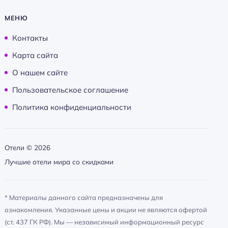
Тип гостиницы: спа-отель
МЕНЮ
Тип гостиницы: бизнес-отель
Контакты
Тип гостиницы: отельный комплекс
Карта сайта
Номеров: 250
О нашем сайте
Лифт
Пользовательское соглашение
Дата постройки: 2019
Политика конфиденциальности
Площадь территории: 12000
Туристический налог
Дата реконструкции: 2018
Отели ©
2026
Сад
Лучшие отели мира со скидками
Питание: всё включено
Питание: завтрак (шведский стол)
* Материалы данного сайта предназначены для
ознакомления. Указанные цены и акции не являются офертой
Питание: ультра всё включено
(ст. 437 ГК РФ). Мы — независимый информационный ресурс