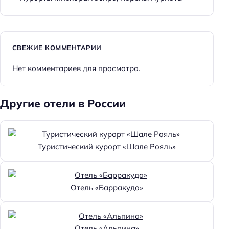
Детское меню
Детский стульчик
Детская анимация
СВЕЖИЕ КОММЕНТАРИИ
Детская площадка
Нет комментариев для просмотра.
Пляжный отдых
Бесплатные зонтики/шезлонги
Другие отели в России
Бар на пляже
Шезлонги
Туристический курорт «Шале Рояль»
Пляжная линия: 1-я линия
Частный пляж
Тип пляжа: песчаный
Отель «Барракуда»
Площадь пляжа: 13000
Зонтики
Отель «Альпина»