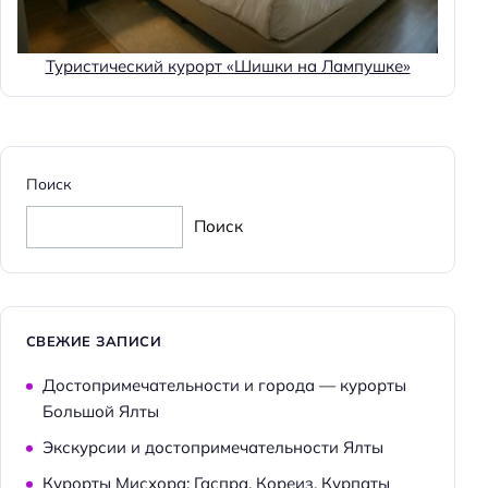
Тип бассейна: сезонный
Тип бассейна: крытый
Туристический курорт «Шишки на Лампушке»
Водные горки
Для семей
Поиск
Услуги няни
Детская кровать (4-10 лет): платно
Поиск
Детский бассейн
Детские кроватки/люльки
Детская кровать (0-1 год): бесплатно
СВЕЖИЕ ЗАПИСИ
Детская кровать (2-3 года): бесплатно
Достопримечательности и города — курорты
Игровая комната
Большой Ялты
Детская коляска: бесплатно
Экскурсии и достопримечательности Ялты
Детский клуб
Курорты Мисхора: Гаспра, Кореиз, Курпаты