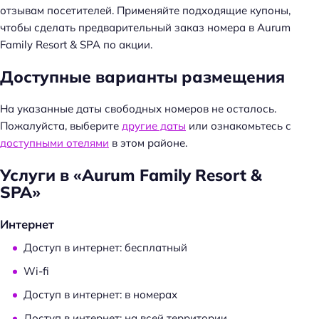
отзывам посетителей. Применяйте подходящие купоны,
чтобы сделать предварительный заказ номера в Aurum
Family Resort & SPA по акции.
Доступные варианты размещения
На указанные даты свободных номеров не осталось.
Пожалуйста, выберите
другие даты
или ознакомьтесь с
доступными отелями
в этом районе.
Н
Услуги в «Aurum Family Resort &
а
SPA»
й
т
Интернет
и
Доступ в интернет: бесплатный
:
Wi-fi
Доступ в интернет: в номерах
Доступ в интернет: на всей территории