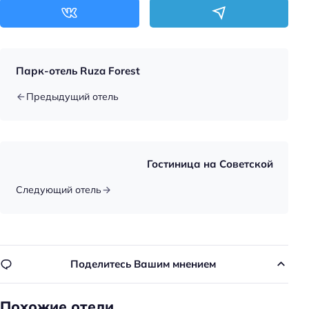
Красота и здоровье
Оздоровительный центр
Баня
Парк-отель Ruza Forest
Джакузи
Предыдущий отель
Хаммам
Spa
Душ
Гостиница на Советской
Сауна
Следующий отель
Сауна: бесплатно
Спорт и развлечения
Аквапарк
Поделитесь Вашим мнением
Терраса
Бассейн
Похожие отели