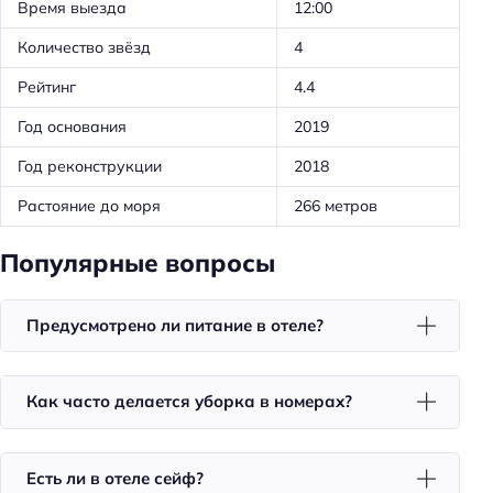
Время выезда
12:00
Трансфер: от/до железнодорожного вокзала
Количество звёзд
4
Частота уборки: ежедневно
Рейтинг
4.4
Доставка цветов в номер
Год основания
2019
Швейцар
Год реконструкции
2018
Предоставление отчётных документов
Растояние до моря
266 метров
Обслуживание номеров
Оборудование для кухни: чайник
Популярные вопросы
Оборудование для кухни: посуда
Оборудование для кухни: кофеварка
Предусмотрено ли питание в отеле?
Трансфер: платный
Тип сейфа: в номере
Как часто делается уборка в номерах?
Удобства в номерах
Кухня/кухонный уголок в номере
Есть ли в отеле сейф?