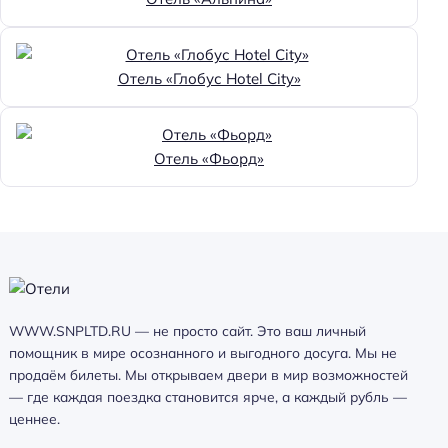
Пляжные полотенца
Зонты от солнца: бесплатно
Отель «Глобус Hotel City»
Бизнес-услуги
Оснащение бизнес-центра: сканирование
Оснащение бизнес-центра: ксерокопирование
Отель «Фьорд»
Оснащение бизнес-центра: принтер
Общая информация
Отопление
Лобби/public area
WWW.SNPLTD.RU — не просто сайт. Это ваш личный
Магазин в этом варианте жилья
помощник в мире осознанного и выгодного досуга. Мы не
Круглосуточная регистрация
продаём билеты. Мы открываем двери в мир возможностей
— где каждая поездка становится ярче, а каждый рубль —
Врач
ценнее.
Количество звёзд: 4