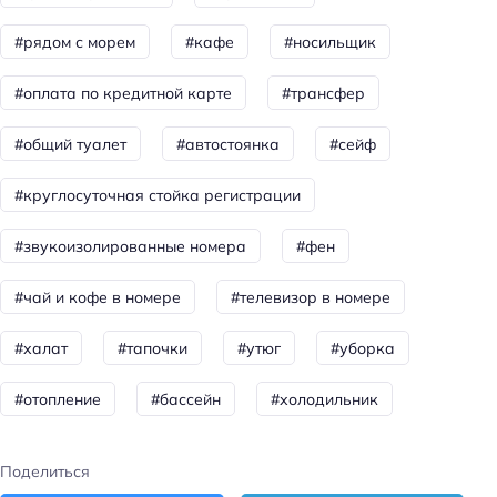
Санузел в номере
#рядом с морем
#кафе
#носильщик
Питание
#оплата по кредитной карте
#трансфер
Кафе
#общий туалет
#автостоянка
#сейф
Количество ресторанов: 2
Бар
#круглосуточная стойка регистрации
Завтрак
#звукоизолированные номера
#фен
Ресторан
#чай и кофе в номере
#телевизор в номере
Бар у бассейна
Количество баров: 3
#халат
#тапочки
#утюг
#уборка
Бассейн
#отопление
#бассейн
#холодильник
бесплатно
Кол-во бассейнов: 6
Поделиться