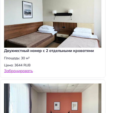
Двухместный номер с 2 отдельными кроватями
Площадь: 30 м²
Цена: 3644 RUB
Забронировать
Н
а
й
т
и
: