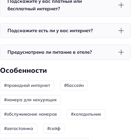
Подскажите у вас платный или
Бар
бесплатный интернет?
Бар у бассейна
Подскажите есть ли у вас интернет?
Красота и здоровье
Баня
Предусмотрено ли питание в отеле?
Джакузи
Хаммам
Особенности
Spa
Сауна
#проводной интернет
#бассейн
Спорт и развлечения
#номера для некурящих
Терраса
#обслуживание номеров
#холодильник
Бассейн
Площадка для пикника
#автостоянка
#сейф
Развлечения: бильярд