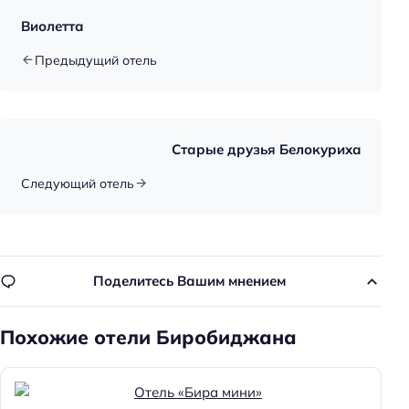
Цена номера (ночь): 1000–3500 ₽/ночь
Виолетта
Парковка
Предыдущий отель
Парковка
Услуги
Старые друзья Белокуриха
Массаж
Следующий отель
Главное
Wi-fi
Бассейн
Поделитесь Вашим мнением
Парковка
Кондиционер в номере
Похожие отели Биробиджана
Оплата картой