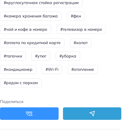
#круглосуточная стойка регистрации
Тип бассейна: крытый
#камера хранения багажа
#фен
Для семей
#чай и кофе в номере
#телевизор в номере
Детское меню
#оплата по кредитной карте
#халат
Пляжный отдых
Пляжные полотенца
#тапочки
#утюг
#уборка
Общая информация
#кондиционер
#Wi-Fi
#отопление
Отопление
#рядом с парком
Круглосуточная регистрация
Количество звёзд: 2
Поделиться
Тип гостиницы: мини-отель
Номеров: 18
Питание: завтрак (шведский стол)