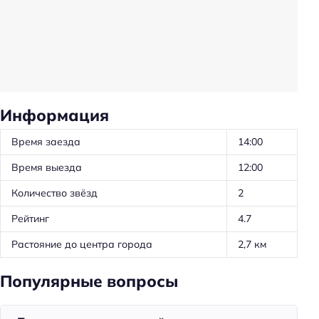
Обслуживание номеров
Удобства в номерах
Кондиционер в номере
Чай/кофе в номерах
Информация
Номера для некурящих
Тапочки
Время заезда
14:00
Халат
Время выезда
12:00
Телевизор в номере
Количество звёзд
2
Утюг
Рейтинг
4.7
Холодильник
Растояние до центра города
2,7 км
Фен
Уборка
Популярные вопросы
Питание