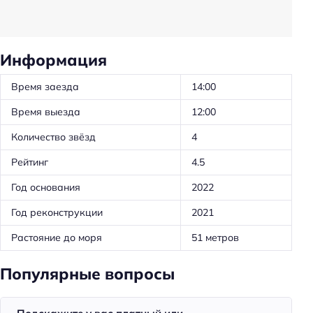
Трансфер: платный
Удобства в номерах
Информация
Кухня/кухонный уголок в номере
Кондиционер в номере
Время заезда
14:00
Чай/кофе в номерах
Время выезда
12:00
Вентилятор
Количество звёзд
4
Телевизор в номере
Рейтинг
4.5
Холодильник
Год основания
2022
Уборка
Год реконструкции
2021
Питание
Растояние до моря
51 метров
Кафе
Популярные вопросы
Завтрак
Спорт и развлечения