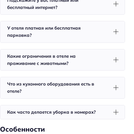
Подскажите у вас платный или
бесплатный интернет?
Тренажёрный зал
Площадка для пикника
У отеля платная или бесплатная
Спорт: теннисный корт
парковка?
Спорт: футбол
Спорт: волейбол
Какие ограничения в отеле на
Спорт: пляжный волейбол
проживание с животными?
Спорт: рыбалка
Спорт: настольный теннис
Что из кухонного оборудования есть в
Для семей
отеле?
Детские кроватки/люльки
Детский санузел
Как часто делается уборка в номерах?
Детское меню
Особенности
Детская площадка