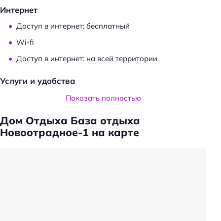
Интернет
Доступ в интернет: бесплатный
Wi-fi
Доступ в интернет: на всей территории
Услуги и удобства
Есть ограничения по количеству животных
Показать полностью
Проживание с животными: платно
Дом Отдыха База отдыха
Прачечная
Новоотрадное-1 на карте
Трансфер
Частота уборки: по запросу
Ускоренная регистрация заезда/отъезда
Проживание с животными
Оборудование для кухни: чайник