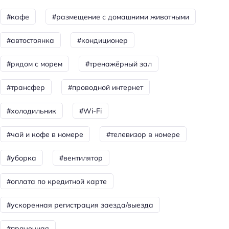
#кафе
#размещение с домашними животными
Пляжный отдых
Бесплатные зонтики/шезлонги
#автостоянка
#кондиционер
Шезлонги
#рядом с морем
#тренажёрный зал
Пляжная линия: 1-я линия
#трансфер
#проводной интернет
Частный пляж
Тип пляжа: песчаный
#холодильник
#Wi-Fi
Площадь пляжа: 5250
#чай и кофе в номере
#телевизор в номере
Общая информация
#уборка
#вентилятор
Тип гостиницы: апартотель
Тип гостиницы: пансион
#оплата по кредитной карте
Тип гостиницы: номер
#ускоренная регистрация заезда/выезда
Тип гостиницы: гостевой дом
#прачечная