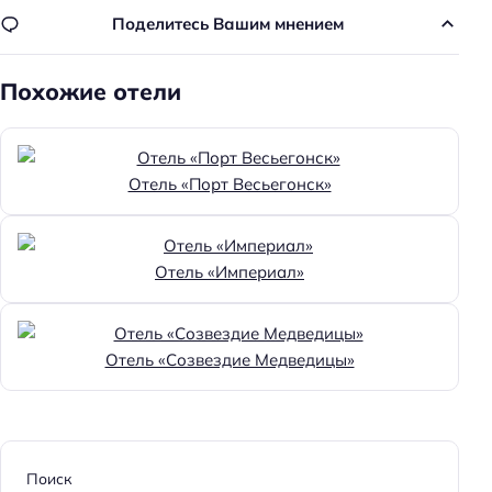
Поделитесь Вашим мнением
Доступность
Кнопка вызова персонала
Похожие отели
Доступность входа на инвалидной коляске:
недоступно
Доступность помещения на инвалидной коляске:
Отель «Порт Весьегонск»
недоступно
Парковка
Отель «Империал»
Бесплатная
Парковка
Отель «Созвездие Медведицы»
Главное
Wi-fi
Парковка
Кондиционер в номере
Поиск