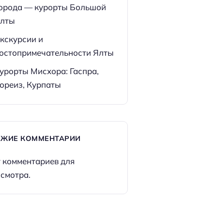
орода — курорты Большой
лты
кскурсии и
остопримечательности Ялты
урорты Мисхора: Гаспра,
ореиз, Курпаты
ЕЖИЕ КОММЕНТАРИИ
 комментариев для
смотра.