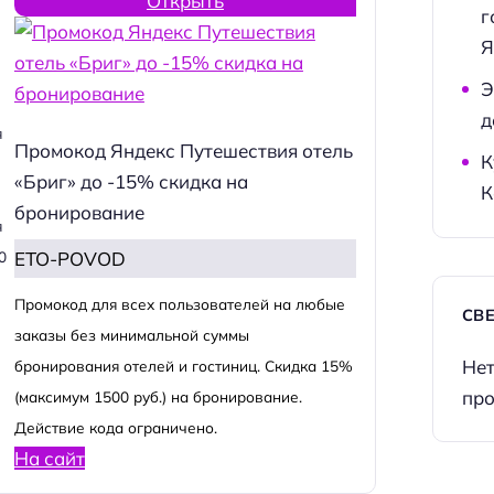
Открыть
г
Я
Э
д
я
Промокод Яндекс Путешествия отель
К
«Бриг» до -15% скидка на
К
бронирование
я
ETO-POVOD
0
Промокод для всех пользователей на любые
СВ
заказы без минимальной суммы
Нет
бронирования отелей и гостиниц. Скидка 15%
про
(максимум 1500 руб.) на бронирование.
Действие кода ограничено.
На сайт