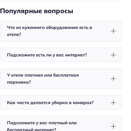
Доставка еды в номер
Популярные вопросы
Чай/кофе в номерах
Что из кухонного оборудования есть в
Номера для некурящих
отеле?
Тапочки
Халат
Подскажите есть ли у вас интернет?
Телевизор в номере
Утюг
У отеля платная или бесплатная
Холодильник
парковка?
Фен
Номера со звукоизоляцией
Как часто делается уборка в номерах?
Уборка
Санузел в номере
Подскажите у вас платный или
Питание
бесплатный интернет?