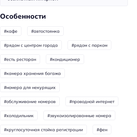
Кафе
Особенности
Количество ресторанов: 1
Бар
#кафе
#автостоянка
Завтрак
#рядом с центром города
#рядом с парком
Ресторан
Количество баров: 1
#есть ресторан
#кондиционер
Для семей
#камера хранения багажа
Детские кроватки/люльки
#номера для некурящих
Бизнес-услуги
#обслуживание номеров
#проводной интернет
Бизнес-центр
#холодильник
#звукоизолированные номера
Оснащение бизнес-центра: сканирование
Оснащение бизнес-центра: принтер
#круглосуточная стойка регистрации
#фен