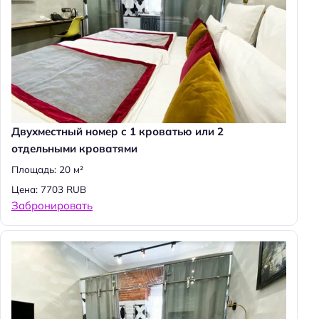
Двухместный номер с 1 кроватью или 2
отдельными кроватями
Площадь: 20 м²
Н
а
Цена: 7703 RUB
Забронировать
й
т
и
: