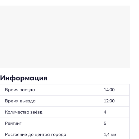
Сейф
Общий туалет
Консьерж-сервис
Частота уборки: ежедневно
Автоматы со снэками
Обслуживание номеров
Ускоренная регистрация заезда/отъезда
Оборудование для кухни: чайник
Информация
Трансфер: платный
Время заезда
14:00
Тип сейфа: у администратора
Время выезда
12:00
Тип сейфа: в номере
Количество звёзд
4
Тип сейфа: бесплатный
Рейтинг
5
Удобства в номерах
Растояние до центра города
1,4 км
Кондиционер в номере