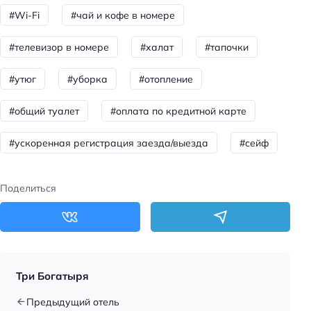
Оснащение бизнес-центра: ксерокопирование
#Wi-Fi
#чай и кофе в номере
Общая информация
#телевизор в номере
#халат
#тапочки
Отопление
Лобби/public area
#утюг
#уборка
#отопление
Круглосуточная регистрация
#общий туалет
#оплата по кредитной карте
Количество звёзд: 4
#ускоренная регистрация заезда/выезда
#сейф
Тип гостиницы: бутик-отель
Номеров: 25
Поделиться
Питание: завтрак (по меню)
Питание: завтрак (шведский стол)
Способ оплаты: наличными
Способ оплаты: безналичная
Три Богатыря
Способ оплаты: наложенным платежом
Предыдущий отель
Способ оплаты: электронными деньгами