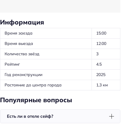
Трансфер: платный
Тип сейфа: бесплатный
Информация
Тип сейфа: в номере
Время заезда
15:00
Удобства в номерах
Время выезда
12:00
Кондиционер в номере
Количество звёзд
3
Номера для некурящих
Рейтинг
4.5
Телевизор в номере
Год реконструкции
2025
Утюг
Растояние до центра города
1,3 км
Холодильник
Фен
Популярные вопросы
Уборка
Есть ли в отеле сейф?
Питание