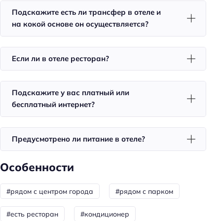
Количество ресторанов: 1
Подскажите есть ли трансфер в отеле и
Бар
на кокой основе он осуществляется?
Завтрак
Ресторан
Если ли в отеле ресторан?
Красота и здоровье
Душ
Подскажите у вас платный или
бесплатный интернет?
Бизнес-услуги
Оснащение бизнес-центра: ксерокопирование
Предусмотрено ли питание в отеле?
Общая информация
Особенности
Отопление
Круглосуточная регистрация
#рядом с центром города
#рядом с парком
Количество звёзд: 3
#есть ресторан
#кондиционер
Номеров: 38