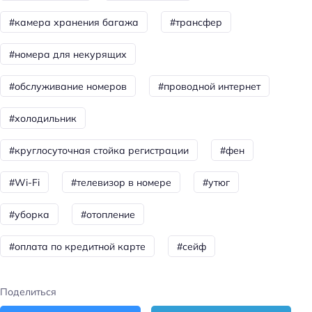
Лифт
#камера хранения багажа
#трансфер
Дата реконструкции: 2025
#номера для некурящих
Питание: завтрак (шведский стол)
Способ оплаты: оплата картой
#обслуживание номеров
#проводной интернет
Способ оплаты: наличными
#холодильник
Способ оплаты: банковским переводом
#круглосуточная стойка регистрации
#фен
Цена номера (ночь): 1800–4400 ₽/ночь
#Wi-Fi
#телевизор в номере
#утюг
Доступность
Доступность входа на инвалидной коляске:
#уборка
#отопление
недоступно
#оплата по кредитной карте
#сейф
Главное
Wi-fi
Поделиться
Кондиционер в номере