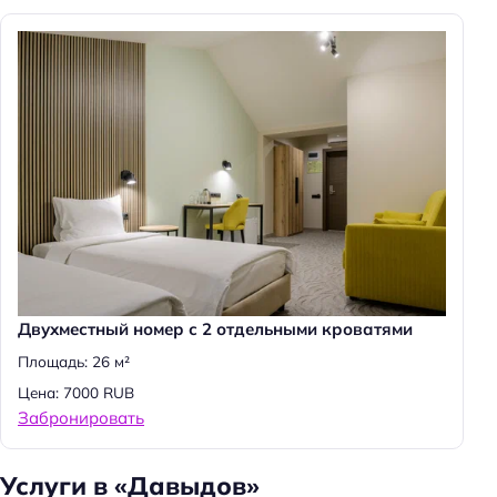
Н
а
й
Двухместный номер с 2 отдельными кроватями
т
и
Площадь: 26 м²
:
Цена: 7000 RUB
Забронировать
Услуги в «Давыдов»