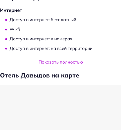
Интернет
Доступ в интернет: бесплатный
Wi-fi
Доступ в интернет: в номерах
Доступ в интернет: на всей территории
Услуги и удобства
Показать полностью
Камера хранения
Отель Давыдов на карте
Сейф
Банкетный зал
Трансфер
Трансфер: от/до железнодорожного вокзала
Трансфер: до/от аэропорта
Обслуживание номеров