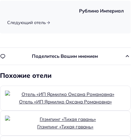
Детские кроватки/люльки
Рублино Империал
Игровая комната
Следующий отель
Детское меню
Детская площадка
Пляжный отдых
Поделитесь Вашим мнением
Шезлонги
Похожие отели
Пляжная линия: 2-я линия
Тип пляжа: галечный
Зонтики
Отель «ИП Ярмилко Оксана Романовна»
Пляжные полотенца
Общая информация
Глэмпинг «Тихая гавань»
Отопление