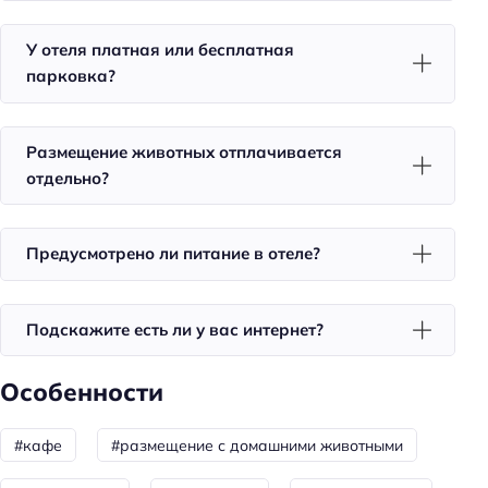
Тип сейфа: у администратора
Тип сейфа: бесплатный
У отеля платная или бесплатная
парковка?
Тип сейфа: в номере
Удобства в номерах
Размещение животных отплачивается
Кухня/кухонный уголок в номере
отдельно?
Стиральная машина
Кондиционер в номере
Предусмотрено ли питание в отеле?
Мини-бар
Чай/кофе в номерах
Подскажите есть ли у вас интернет?
Номера для некурящих
Номера для курящих
Особенности
Тапочки
#кафе
#размещение с домашними животными
Халат