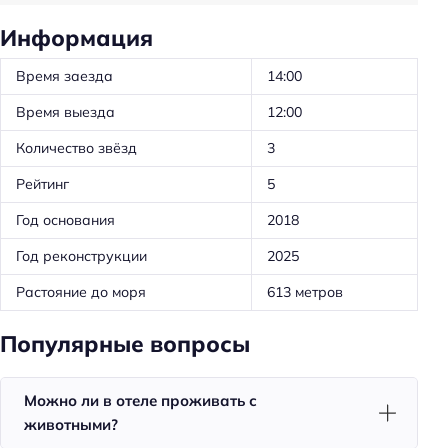
Трансфер: до/от пляжа
Информация
Трансфер: до/от аэропорта
Время заезда
14:00
Частота уборки: ежедневно
Время выезда
12:00
Общая кухня
Количество звёзд
3
Обслуживание номеров
Рейтинг
5
Ускоренная регистрация заезда/отъезда
Год основания
2018
Проживание с животными
Год реконструкции
2025
Оборудование для кухни: плита
Растояние до моря
613 метров
Оборудование для кухни: посуда
Оборудование для кухни: кофеварка
Популярные вопросы
Оборудование для кухни: микроволновка
Оборудование для кухни: чайник
Можно ли в отеле проживать с
животными?
Трансфер: платный