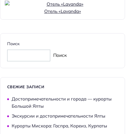
Магазин в этом варианте жилья
Отель «Lavanda»
Круглосуточная регистрация
Количество звёзд: 3
Тип гостиницы: апартотель
Тип гостиницы: бунгало
Поиск
Тип гостиницы: номер
Поиск
Тип гостиницы: холидей парк
Номеров: 28
Дата постройки: 2018
СВЕЖИЕ ЗАПИСИ
Площадь территории: 1.2
Достопримечательности и города — курорты
Дата реконструкции: 2025
Большой Ялты
Питание: континентальный завтрак
Экскурсии и достопримечательности Ялты
Питание: без питания
Курорты Мисхора: Гаспра, Кореиз, Курпаты
Способ оплаты: оплата кредитной картой