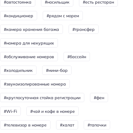
Телевизор в номере
#автостоянка
#носильщик
#есть ресторан
Утюг
#кондиционер
#рядом с морем
Холодильник
#камера хранения багажа
#трансфер
Фен
Номера со звукоизоляцией
#номера для некурящих
Уборка
#обслуживание номеров
#бассейн
Санузел в номере
#холодильник
#мини-бар
Питание
Кафе
#звукоизолированные номера
Бар
#круглосуточная стойка регистрации
#фен
Завтрак
#Wi-Fi
#чай и кофе в номере
Ресторан
#телевизор в номере
#халат
#тапочки
Бассейн