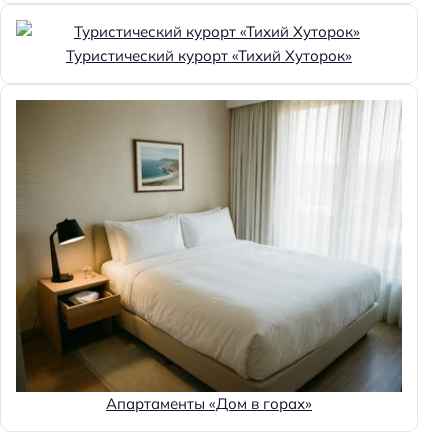
Пандус
Кнопка вызова персонала
Туристический курорт «Тихий Хуторок»
Доступность входа на инвалидной коляске:
доступно
Удобства для людей с ограниченными
возможностями здоровья
Доступность помещения на инвалидной коляске:
частично доступно
Парковка
Бесплатная
Парковка
Достижения
Апартаменты «Дом в горах»
Хорошее место