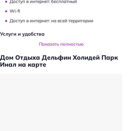
Доступ в интернет: бесплатный
:
Wi-fi
Доступ в интернет: на всей территории
Услуги и удобства
Камера хранения
Показать полностью
Сейф
Дом Отдыха Дельфин Холидей Парк
Носильщик
Инал на карте
Прокат: мотоциклов
Прокат: велосипедов
Есть ограничения по весу животных
Проживание с животными: платно
Прачечная
Трансфер
Животные, допустимые к размещению: собаки