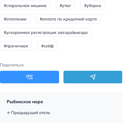
Кол-во бассейнов: 1
#стиральная машина
#утюг
#уборка
Красота и здоровье
#отопление
#оплата по кредитной карте
Баня
#ускоренная регистрация заезда/выезда
Душ
#прачечная
#сейф
Спорт и развлечения
Терраса
Поделиться
Бассейн
Площадка для пикника
Аниматоры
Тип бассейна: с подогревом
Рыбинское море
Тип бассейна: открытый
Предыдущий отель
Тип бассейна: сезонный
Для семей