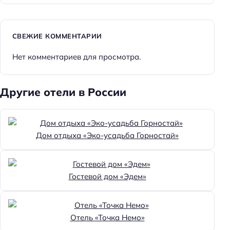
Способ оплаты: безналичная
Способ оплаты: наложенным платежом
СВЕЖИЕ КОММЕНТАРИИ
Способ оплаты: СБП
Нет комментариев для просмотра.
Способ оплаты: QR-код
Способ оплаты: предоплата
Другие отели в России
Способ оплаты: sms-платеж
Способ оплаты: электронными деньгами
Способ оплаты: онлайн
Дом отдыха «Эко-усадьба Горностай»
Способ оплаты: наличными
Способ оплаты: оплата картой
Гостевой дом «Эдем»
Способ оплаты: банковским переводом
Цена номера (ночь): 3500–12000 ₽/ночь
Отель «Точка Немо»
Доступность