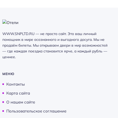
Главное
Wi-fi
Бассейн
Парковка
WWW.SNPLTD.RU — не просто сайт. Это ваш личный
Кондиционер в номере
помощник в мире осознанного и выгодного досуга. Мы не
Оплата картой
продаём билеты. Мы открываем двери в мир возможностей
— где каждая поездка становится ярче, а каждый рубль —
Пляжная линия: 2-я линия
ценнее.
МЕНЮ
Контакты
Карта сайта
О нашем сайте
Пользовательское соглашение