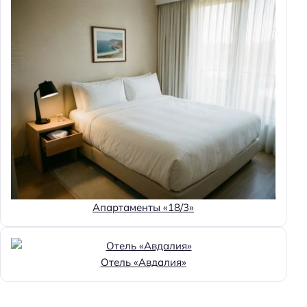
Круглосуточная регистрация
Гипоаллергенный номер
Номеров: 14
Дата постройки: 2019
Площадь территории: 400
Туристический налог
Дата реконструкции: 2023
Размер депозита: 0 ₽
Способ оплаты: СБП
Способ оплаты: онлайн
Апартаменты «18/3»
Способ оплаты: банковским переводом
Способ оплаты: наличными
Отель «Авдалия»
Способ оплаты: безналичная
Цена номера (ночь): 1060–3950 ₽/ночь