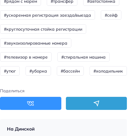
#рядом с морем
#трансфер
#автостоянка
Бассейн
#ускоренная регистрация заезда/выезда
#сейф
Развлечения: проведение праздников
Тип бассейна: сезонный
#круглосуточная стойка регистрации
Тип бассейна: открытый
#звукоизолированные номера
Для семей
#телевизор в номере
#стиральная машина
Детские ТВ каналы
#утюг
#уборка
#бассейн
#холодильник
Детская кровать (4-10 лет): платно
Детские кроватки/люльки
Поделиться
Детская кровать (0-1 год): платно
Детская кровать (2-3 года): платно
Детский стульчик
Детская площадка
На Динской
Детский манеж