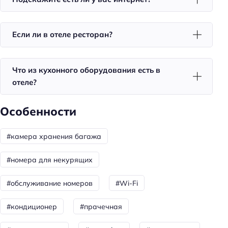
Красивый вид из окна
Утюг
Если ли в отеле ресторан?
Холодильник
Номера со звукоизоляцией
Уборка
Что из кухонного оборудования есть в
отеле?
Санузел в номере
Бассейн
Особенности
бесплатно
#камера хранения багажа
Кол-во бассейнов: 1
#номера для некурящих
Красота и здоровье
Душ
#обслуживание номеров
#Wi-Fi
Спорт и развлечения
#кондиционер
#прачечная
Терраса