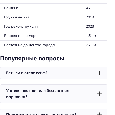
Обслуживание номеров
Рейтинг
4.7
Ускоренная регистрация заезда/отъезда
Год основания
2019
Оборудование для кухни: посуда
Год реконструкции
2023
Оборудование для кухни: микроволновка
Растояние до моря
1,5 км
Оборудование для кухни: плита
Оборудование для кухни: чайник
Растояние до центра города
7,7 км
Трансфер: платный
Популярные вопросы
Тип сейфа: у администратора
Есть ли в отеле сейф?
Удобства в номерах
Кондиционер в номере
Доставка еды в номер
У отеля платная или бесплатная
парковка?
Номера для некурящих
Телевизор в номере
Подскажите есть ли у вас интернет?