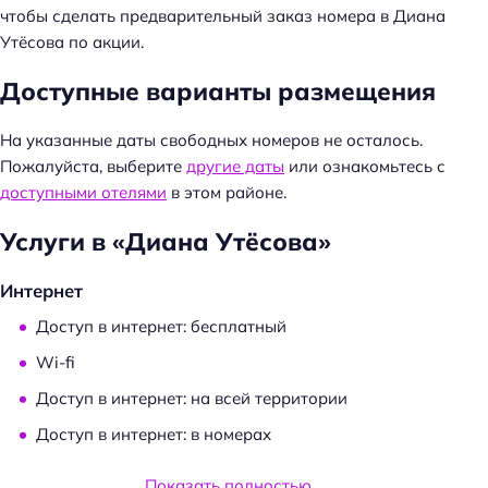
чтобы сделать предварительный заказ номера в Диана
Утёсова по акции.
Доступные варианты размещения
На указанные даты свободных номеров не осталось.
Пожалуйста, выберите
другие даты
или ознакомьтесь с
доступными отелями
в этом районе.
Услуги в «Диана Утёсова»
Интернет
Н
Доступ в интернет: бесплатный
а
Wi-fi
й
Доступ в интернет: на всей территории
т
и
Доступ в интернет: в номерах
:
Услуги и удобства
Показать полностью