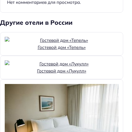
Бассейн
Нет комментариев для просмотра.
Парковка
Кондиционер в номере
Другие отели в России
Пляжная линия: 3-я линия
Гостевой дом «Тепель»
Гостевой дом «Лукулл»