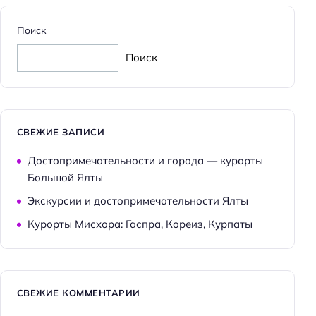
Доступность
Поиск
Номер и удобства на первом этаже
Поиск
Доступность входа на инвалидной коляске:
недоступно
Удобства для людей с ограниченными
возможностями здоровья
СВЕЖИЕ ЗАПИСИ
Доступность помещения на инвалидной коляске:
Достопримечательности и города — курорты
недоступно
Большой Ялты
Парковка
Экскурсии и достопримечательности Ялты
Бесплатная
Курорты Мисхора: Гаспра, Кореиз, Курпаты
Парковка
Главное
СВЕЖИЕ КОММЕНТАРИИ
Wi-fi