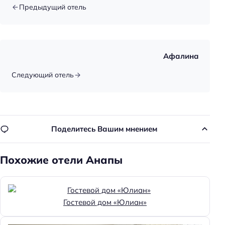
Предыдущий отель
Пляжный отдых
Шезлонги
Пляжная линия: 3-я линия
Афалина
Тип пляжа: песчаный
Следующий отель
Площадь пляжа: 0
Зонтики
Бизнес-услуги
Поделитесь Вашим мнением
Оснащение бизнес-центра: компьютер
Оснащение бизнес-центра: сканирование
Похожие отели Анапы
Оснащение бизнес-центра: принтер
Количество переговорных: 0
Гостевой дом «Юлиан»
Общая информация