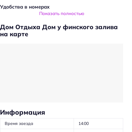
Удобства в номерах
Показать полностью
Кондиционер в номере
Дом Отдыха Дом у финского залива
Санузел в номере
на карте
Красота и здоровье
Сауна
Общая информация
Круглосуточная регистрация
Парковка
Парковка
Главное
Информация
Wi-fi
Время заезда
14:00
Парковка