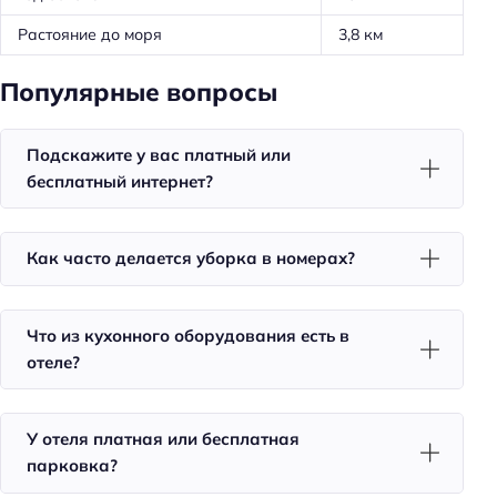
Оборудование для кухни: посуда
Растояние до моря
3,8 км
Оборудование для кухни: чайник
Популярные вопросы
Оборудование для кухни: микроволновка
Оборудование для кухни: плита
Подскажите у вас платный или
Трансфер: бесплатный
бесплатный интернет?
Удобства в номерах
Как часто делается уборка в номерах?
Кухня/кухонный уголок в номере
Стиральная машина
Что из кухонного оборудования есть в
Кондиционер в номере
отеле?
Чай/кофе в номерах
Номера для некурящих
У отеля платная или бесплатная
Номера для курящих
парковка?
Телевизор в номере