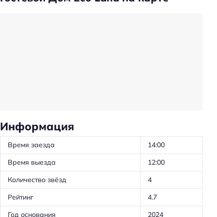
Общий туалет
Есть ограничения по весу животных
Проживание с животными по запросу
Есть ограничения по количеству животных
Проживание с животными: платно
Прачечная
Трансфер
Трансфер: до/от пляжа
Информация
Частота уборки: по запросу
Время заезда
14:00
Частота уборки: в определенные дни
Время выезда
12:00
Предоставление отчётных документов
Количество звёзд
4
Можно проводить вечеринки
Рейтинг
4.7
Ускоренная регистрация заезда/отъезда
Проживание с животными
Год основания
2024