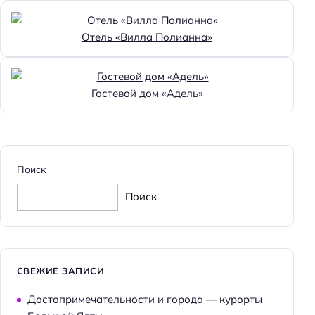
Удобства для людей с ограниченными
Отель «Вилла Полианна»
возможностями здоровья
Парковка для людей с инвалидностью
Доступность помещения на инвалидной коляске:
Гостевой дом «Адель»
частично доступно
Парковка
Бесплатная
Поиск
Парковка
Поиск
Достижения
Хорошее место
Главное
СВЕЖИЕ ЗАПИСИ
Wi-fi
Достопримечательности и города — курорты
Бассейн