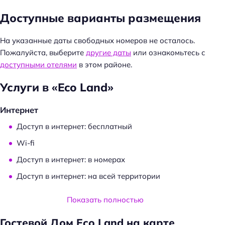
Доступные варианты размещения
На указанные даты свободных номеров не осталось.
Пожалуйста, выберите
другие даты
или ознакомьтесь с
доступными отелями
в этом районе.
Услуги в «Eco Land»
Н
а
Интернет
й
т
Доступ в интернет: бесплатный
и
Wi-fi
:
Доступ в интернет: в номерах
Доступ в интернет: на всей территории
Услуги и удобства
Показать полностью
Камера хранения
Гостевой Дом Eco Land на карте