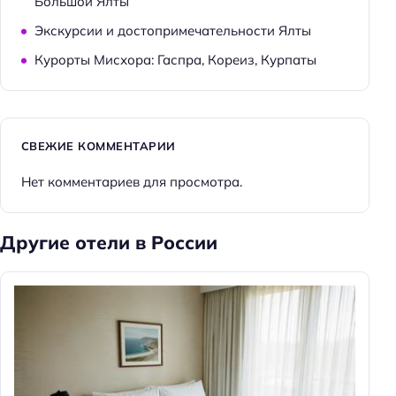
Большой Ялты
Парковка
Экскурсии и достопримечательности Ялты
Кондиционер в номере
Курорты Мисхора: Гаспра, Кореиз, Курпаты
Оплата картой
Пляжная линия: 3-я линия
СВЕЖИЕ КОММЕНТАРИИ
Нет комментариев для просмотра.
Другие отели в России