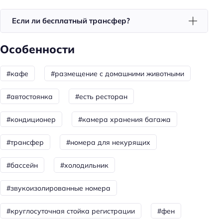
Красивый вид из окна
Если ли бесплатный трансфер?
Утюг
Холодильник
Особенности
Фен
#кафе
#размещение с домашними животными
Номера со звукоизоляцией
Уборка
#автостоянка
#есть ресторан
Бассейн
#кондиционер
#камера хранения багажа
Кол-во бассейнов: 1
#трансфер
#номера для некурящих
Спорт и развлечения
#бассейн
#холодильник
Терраса
#звукоизолированные номера
Бассейн
Площадка для пикника
#круглосуточная стойка регистрации
#фен
Спорт: катание на лошадях