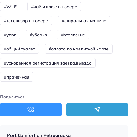
#Wi-Fi
#чай и кофе в номере
Спорт: волейбол
Спорт: дайвинг
#телевизор в номере
#стиральная машина
Тип бассейна: открытый
#утюг
#уборка
#отопление
Тип бассейна: бесконечный бассейн
#общий туалет
#оплата по кредитной карте
Для семей
#ускоренная регистрация заезда/выезда
Детские ТВ каналы
Детский бассейн
#прачечная
Детский стульчик
Детская площадка
Поделиться
Пляжный отдых
Шезлонги
Пляжная линия: 3-я линия
Port Comfort on Petrogradka