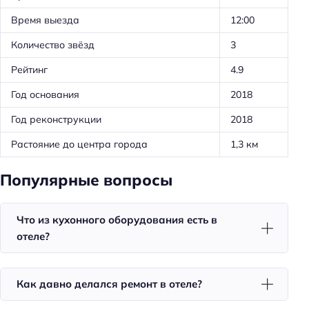
Трансфер: платный
Время выезда
12:00
Тип сейфа: у администратора
Количество звёзд
3
Тип сейфа: бесплатный
Рейтинг
4.9
Тип сейфа: в номере
Год основания
2018
Удобства в номерах
Год реконструкции
2018
Кухня/кухонный уголок в номере
Растояние до центра города
1,3 км
Кондиционер в номере
Чай/кофе в номерах
Популярные вопросы
Номера для некурящих
Тапочки
Что из кухонного оборудования есть в
отеле?
Халат
Телевизор в номере
Как давно делался ремонт в отеле?
Утюг
Холодильник