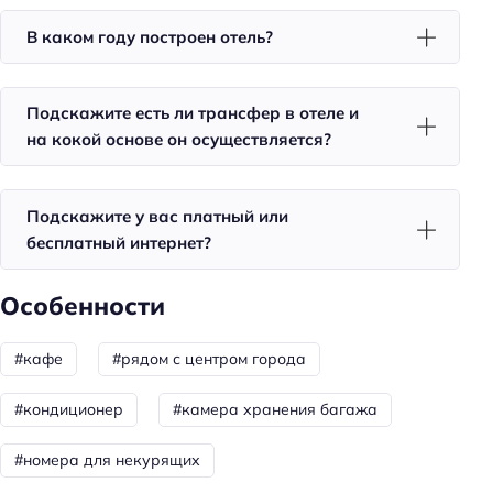
Фен
В каком году построен отель?
Уборка
Подскажите есть ли трансфер в отеле и
Питание
на кокой основе он осуществляется?
Кафе
Завтрак
Подскажите у вас платный или
Красота и здоровье
бесплатный интернет?
Джакузи
Особенности
Спорт и развлечения
#кафе
#рядом с центром города
Терраса
#кондиционер
#камера хранения багажа
Бизнес-услуги
Бизнес-центр
#номера для некурящих