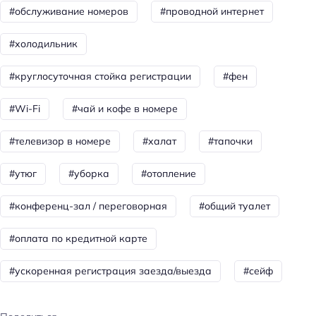
Оснащение бизнес-центра: ксерокопирование
#обслуживание номеров
#проводной интернет
Оснащение бизнес-центра: компьютер
#холодильник
Оснащение бизнес-центра: сканирование
Оснащение бизнес-центра: принтер
#круглосуточная стойка регистрации
#фен
Конференц-зал
#Wi-Fi
#чай и кофе в номере
Переговорная
Количество переговорных: 1
#телевизор в номере
#халат
#тапочки
Коворкинг
#утюг
#уборка
#отопление
Общая информация
#конференц-зал / переговорная
#общий туалет
Отопление
#оплата по кредитной карте
Лобби/public area
Магазин в этом варианте жилья
#ускоренная регистрация заезда/выезда
#сейф
Круглосуточная регистрация
Количество звёзд: 3