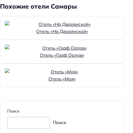
Похожие отели Самары
Доступность
Доступность входа на инвалидной коляске:
недоступно
Отель «На Дворянской»
Достижения
Хорошее место
Отель «Граф Орлов»
Главное
Wi-fi
Отель «Моя»
Кондиционер в номере
Оплата картой
Поиск
Поиск