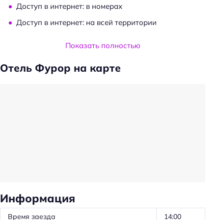
Доступ в интернет: в номерах
Доступ в интернет: на всей территории
Услуги и удобства
Показать полностью
Камера хранения
Отель Фурор на карте
Сейф
Общий туалет
Частота уборки: ежедневно
Обслуживание номеров
Ускоренная регистрация заезда/отъезда
Оборудование для кухни: чайник
Оборудование для кухни: плита
Оборудование для кухни: микроволновка
Информация
Оборудование для кухни: посуда
Время заезда
14:00