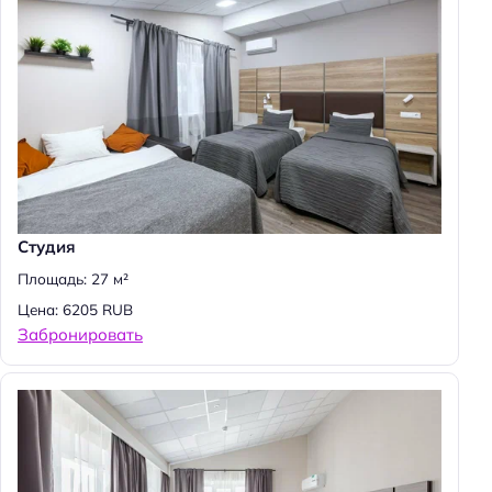
Студия
Площадь: 27 м²
Н
Цена: 6205 RUB
а
Забронировать
й
т
и
: