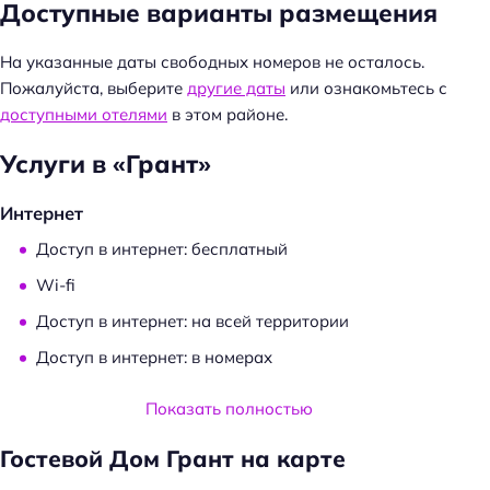
Доступные варианты размещения
т
и
На указанные даты свободных номеров не осталось.
:
Пожалуйста, выберите
другие даты
или ознакомьтесь с
доступными отелями
в этом районе.
Услуги в «Грант»
Интернет
Доступ в интернет: бесплатный
Wi-fi
Доступ в интернет: на всей территории
Доступ в интернет: в номерах
Услуги и удобства
Показать полностью
Трансфер
Гостевой Дом Грант на карте
Трансфер: от/до железнодорожного вокзала