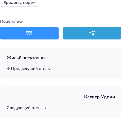
Главное
#рядом с морем
Wi-fi
Пляжная линия: 3-я линия
Поделиться
Жильё посуточно
Предыдущий отель
Клевер Удачи
Следующий отель