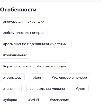
Пляжная линия: 3-я линия
Особенности
Тип пляжа: галечный
Общая информация
#номера для некурящих
Отопление
#обслуживание номеров
Круглосуточная регистрация
#размещение с домашними животными
Номеров: 22
Способ оплаты: наличными
#холодильник
Способ оплаты: банковским переводом
#круглосуточная стойка регистрации
Доступность
#трансфер
#фен
#телевизор в номере
Доступность входа на инвалидной коляске:
недоступно
#тапочки
#стиральная машина
#утюг
Доступность помещения на инвалидной коляске:
недоступно
#уборка
#Wi-Fi
#отопление