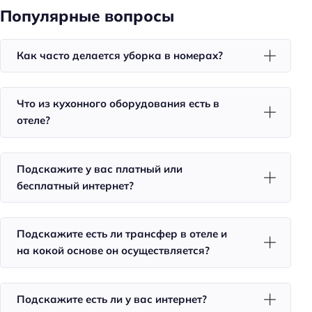
Популярные вопросы
Номера для некурящих
Тапочки
Как часто делается уборка в номерах?
Телевизор в номере
Утюг
Что из кухонного оборудования есть в
Холодильник
отеле?
Фен
Уборка
Подскажите у вас платный или
Красота и здоровье
бесплатный интернет?
Салон красоты
Подскажите есть ли трансфер в отеле и
Для семей
на кокой основе он осуществляется?
Детские кроватки/люльки
Пляжный отдых
Подскажите есть ли у вас интернет?