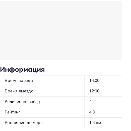
Трансфер: до/от аэропорта
Трансфер: до/от пляжа
Частота уборки: в определенные дни
Общая кухня
Обслуживание номеров
Проживание с животными
Оборудование для кухни: чайник
Информация
Оборудование для кухни: микроволновка
Время заезда
14:00
Оборудование для кухни: плита
Время выезда
12:00
Оборудование для кухни: посуда
Количество звёзд
4
Трансфер: платный
Рейтинг
4.3
Удобства в номерах
Растояние до моря
1,4 км
Стиральная машина