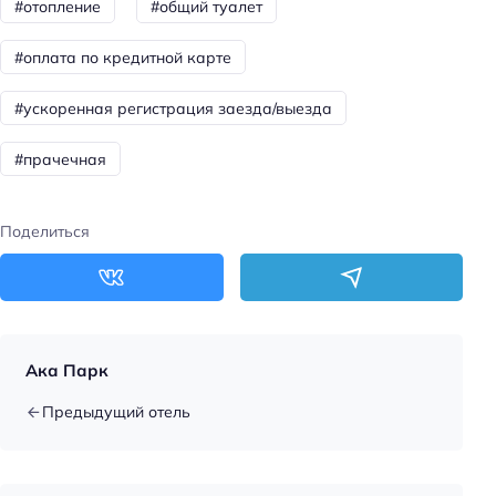
#отопление
#общий туалет
Отопление
#оплата по кредитной карте
Круглосуточная регистрация
Номеров: 9
#ускоренная регистрация заезда/выезда
Сад
#прачечная
Питание: без питания
Питание: континентальный завтрак
Поделиться
Цена номера (ночь): 2500–4000 ₽/ночь
Парковка
Бесплатная
Парковка
Ака Парк
Главное
Предыдущий отель
Wi-fi
Парковка