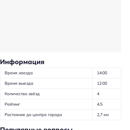
Прачечная
Трансфер
Животные, допустимые к размещению: собаки
Животные, допустимые к размещению: кошки
Трансфер: до/от аэропорта
Общая кухня
Информация
Обслуживание номеров
Время заезда
14:00
Ускоренная регистрация заезда/отъезда
Время выезда
12:00
Проживание с животными
Количество звёзд
4
Оборудование для кухни: плита
Рейтинг
4.5
Оборудование для кухни: посудомойка
Оборудование для кухни: кофеварка
Растояние до центра города
2,7 км
Оборудование для кухни: чайник
Популярные вопросы