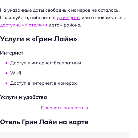
а
На указанные даты свободных номеров не осталось.
й
Пожалуйста, выберите
другие даты
или ознакомьтесь с
т
доступными отелями
в этом районе.
и
:
Услуги в «Грин Лайм»
Интернет
Доступ в интернет: бесплатный
Wi-fi
Доступ в интернет: в номерах
Услуги и удобства
Камера хранения
Показать полностью
Общий туалет
Отель Грин Лайм на карте
Камин
Проживание с животными: платно