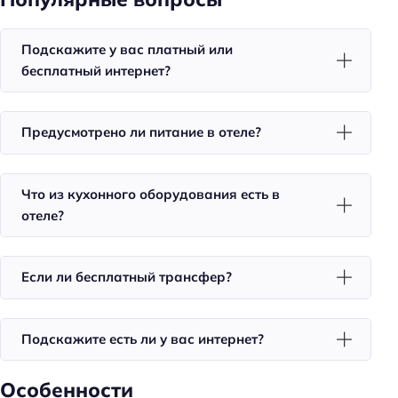
Оборудование для кухни: посуда
Оборудование для кухни: микроволновка
Подскажите у вас платный или
бесплатный интернет?
Удобства в номерах
Кухня/кухонный уголок в номере
Предусмотрено ли питание в отеле?
Стиральная машина
Кондиционер в номере
Что из кухонного оборудования есть в
Номера для некурящих
отеле?
Тапочки
Телевизор в номере
Если ли бесплатный трансфер?
Утюг
Холодильник
Подскажите есть ли у вас интернет?
Фен
Номера со звукоизоляцией
Особенности