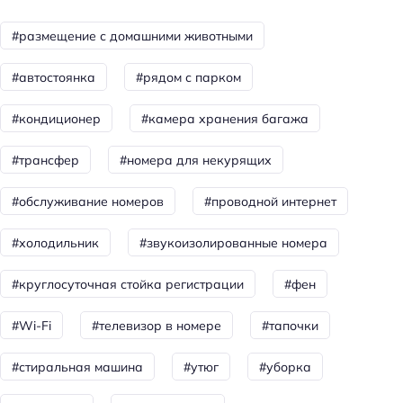
Уборка
#размещение с домашними животными
Красота и здоровье
#автостоянка
#рядом с парком
Салон красоты
#кондиционер
#камера хранения багажа
Спорт и развлечения
Площадка для пикника
#трансфер
#номера для некурящих
Для семей
#обслуживание номеров
#проводной интернет
Детские кроватки/люльки
#холодильник
#звукоизолированные номера
Бизнес-услуги
#круглосуточная стойка регистрации
#фен
Оснащение бизнес-центра: принтер
Оснащение бизнес-центра: сканирование
#Wi-Fi
#телевизор в номере
#тапочки
Оснащение бизнес-центра: ксерокопирование
#стиральная машина
#утюг
#уборка
Общая информация