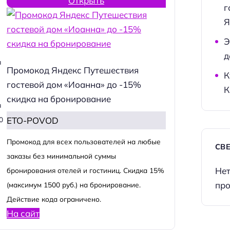
Открыть
г
Я
Э
д
я
Промокод Яндекс Путешествия
К
гостевой дом «Иоанна» до -15%
К
скидка на бронирование
я
ETO-POVOD
0
Промокод для всех пользователей на любые
СВ
заказы без минимальной суммы
Нет
бронирования отелей и гостиниц. Скидка 15%
про
(максимум 1500 руб.) на бронирование.
Действие кода ограничено.
На сайт