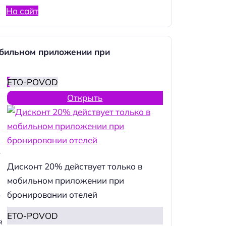
На сайт
обильном приложении при
ETO-POVOD
Открыть
.
Дисконт 20% действует только в
мобильном приложении при
бронировании отелей
.
ETO-POVOD
й