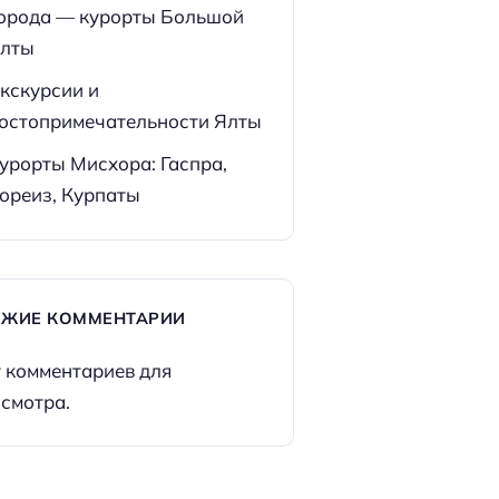
орода — курорты Большой
лты
кскурсии и
остопримечательности Ялты
урорты Мисхора: Гаспра,
ореиз, Курпаты
ЕЖИЕ КОММЕНТАРИИ
 комментариев для
смотра.