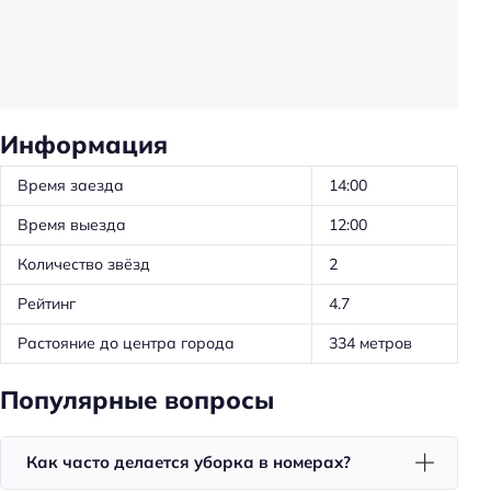
Частота уборки: ежедневно
Обслуживание номеров
Оборудование для кухни: чайник
Оборудование для кухни: микроволновка
Информация
Трансфер: платный
Время заезда
14:00
Удобства в номерах
Время выезда
12:00
Кухня/кухонный уголок в номере
Количество звёзд
2
Чай/кофе в номерах
Рейтинг
4.7
Номера для некурящих
Растояние до центра города
334 метров
Тапочки
Телевизор в номере
Популярные вопросы
Утюг
Как часто делается уборка в номерах?
Холодильник