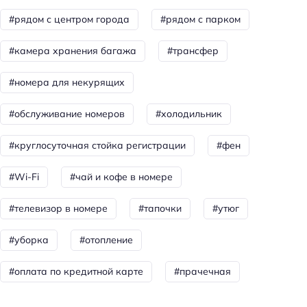
#рядом с центром города
#рядом с парком
Доступность
Удобства для людей с ограниченными
#камера хранения багажа
#трансфер
возможностями здоровья
#номера для некурящих
Парковка для людей с инвалидностью
Парковка
#обслуживание номеров
#холодильник
Бесплатная
#круглосуточная стойка регистрации
#фен
Парковка
#Wi-Fi
#чай и кофе в номере
Достижения
#телевизор в номере
#тапочки
#утюг
Хорошее место
#уборка
#отопление
Главное
Wi-fi
#оплата по кредитной карте
#прачечная
Парковка