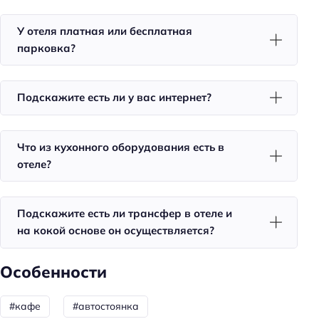
Фен
Уборка
У отеля платная или бесплатная
парковка?
Санузел в номере
Питание
Подскажите есть ли у вас интернет?
Кафе
Завтрак
Что из кухонного оборудования есть в
отеле?
Общая информация
Отопление
Подскажите есть ли трансфер в отеле и
Круглосуточная регистрация
на кокой основе он осуществляется?
Количество звёзд: 2
Номеров: 10
Особенности
Способ оплаты: наличными
#кафе
#автостоянка
Цена номера (ночь): 2000–5000 ₽/ночь