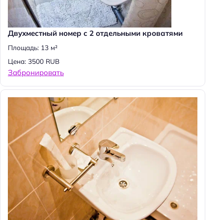
Двухместный номер с 2 отдельными кроватями
Площадь: 13 м²
Цена: 3500 RUB
Забронировать
Н
а
й
т
и