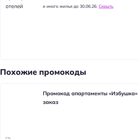
и иного жилья до 30.06.26.
Скрыть
Похожие промокоды
Промокод апартаменты «Избушка» о
заказ
Н
а