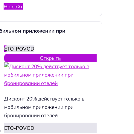
На сайт
обильном приложении при
ETO-POVOD
Открыть
.
Дисконт 20% действует только в
мобильном приложении при
бронировании отелей
.
ETO-POVOD
й