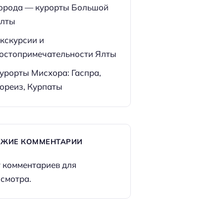
орода — курорты Большой
лты
кскурсии и
остопримечательности Ялты
урорты Мисхора: Гаспра,
ореиз, Курпаты
ЕЖИЕ КОММЕНТАРИИ
 комментариев для
смотра.