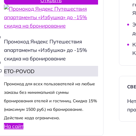
Открыть
г
Я
Э
д
я
Промокод Яндекс Путешествия
К
апартаменты «Избушка» до -15%
К
скидка на бронирование
я
ETO-POVOD
0
Промокод для всех пользователей на любые
СВ
заказы без минимальной суммы
Нет
бронирования отелей и гостиниц. Скидка 15%
про
(максимум 1500 руб.) на бронирование.
Действие кода ограничено.
На сайт