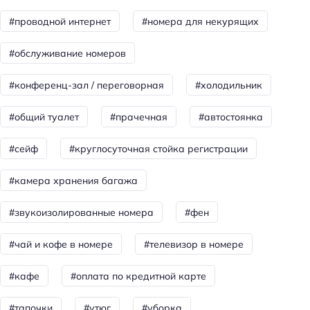
Бар
#проводной интернет
#номера для некурящих
Спорт и развлечения
#обслуживание номеров
Площадка для пикника
#конференц-зал / переговорная
#холодильник
Бизнес-услуги
#общий туалет
#прачечная
#автостоянка
Бизнес-центр
Оснащение бизнес-центра: принтер
#сейф
#круглосуточная стойка регистрации
Оснащение бизнес-центра: компьютер
#камера хранения багажа
Оснащение бизнес-центра: ксерокопирование
Оснащение бизнес-центра: сканирование
#звукоизолированные номера
#фен
Конференц-зал
#чай и кофе в номере
#телевизор в номере
Переговорная
#кафе
#оплата по кредитной карте
Общая информация
#тапочки
#утюг
#уборка
Отопление