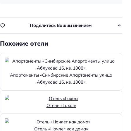
Достижения
Хорошее место
Главное
Поделитесь Вашим мнением
Wi-fi
Похожие отели
Парковка
Кондиционер в номере
Оплата картой
Апартаменты «Симбирские Апартаменты улица
Аблукова 16, кв. 1008»
Отель «Luxor»
Отель «Ночлег как дома»