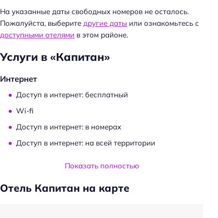
а
На указанные даты свободных номеров не осталось.
й
Пожалуйста, выберите
другие даты
или ознакомьтесь с
т
доступными отелями
в этом районе.
и
Услуги в «Капитан»
:
Интернет
Доступ в интернет: бесплатный
Wi-fi
Доступ в интернет: в номерах
Доступ в интернет: на всей территории
Услуги и удобства
Показать полностью
Камера хранения
Отель Капитан на карте
Сейф
Банкетный зал