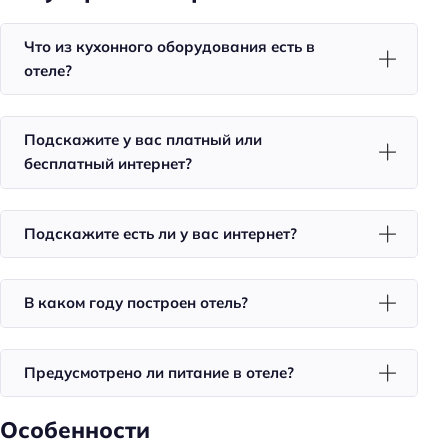
Кондиционер в номере
Что из кухонного оборудования есть в
Чай/кофе в номерах
отеле?
Номера для некурящих
Номера для курящих
Подскажите у вас платный или
Тапочки
бесплатный интернет?
Телевизор в номере
Утюг
Подскажите есть ли у вас интернет?
Холодильник
Фен
В каком году построен отель?
Номера со звукоизоляцией
Уборка
Предусмотрено ли питание в отеле?
Питание
Особенности
Кафе