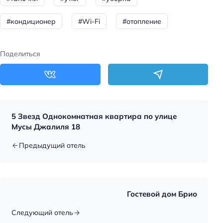
Круглосуточная регистрация
#кондиционер
#Wi-Fi
#отопление
Тип гостиницы: апартотель
Номеров: 14
Поделиться
Дата постройки: 2019
Питание: завтрак (по меню)
Цена номера (ночь): 3000–4500 ₽/ночь
5 Звезд Однокомнатная квартира по улице
Доступность
Мусы Джалиля 18
Доступность входа на инвалидной коляске:
Предыдущий отель
недоступно
Парковка
Бесплатная
Гостевой дом Брио
Парковка
Следующий отель