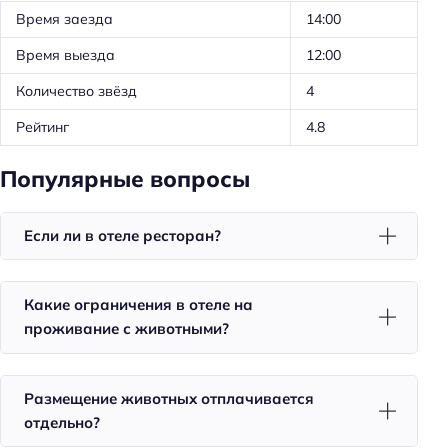
Номера для курящих
Время заезда
14:00
Телевизор в номере
Время выезда
12:00
Холодильник
Количество звёзд
4
Фен
Рейтинг
4.8
Уборка
Популярные вопросы
Питание
Кафе
Если ли в отеле ресторан?
Количество ресторанов: 1
Завтрак
Какие ограничения в отеле на
Ресторан
проживание с животными?
Красота и здоровье
Баня
Размещение животных отплачивается
отдельно?
Спорт и развлечения