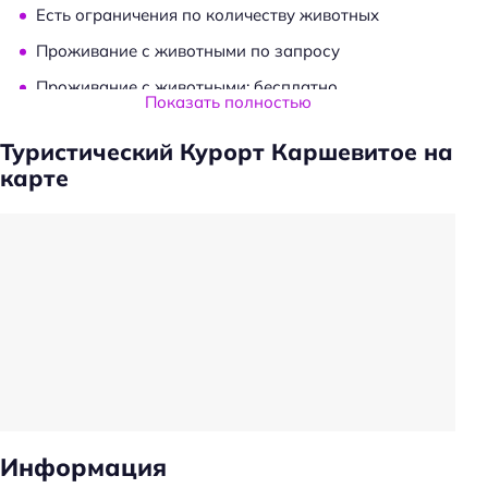
Есть ограничения по количеству животных
Проживание с животными по запросу
Проживание с животными: бесплатно
Показать полностью
Прачечная
Туристический Курорт Каршевитое на
Трансфер
карте
Общая кухня
Проживание с животными
Тип сейфа: у администратора
Удобства в номерах
Кондиционер в номере
Чай/кофе в номерах
Номера для некурящих
Оснащение ванной комнаты: полотенце
Информация