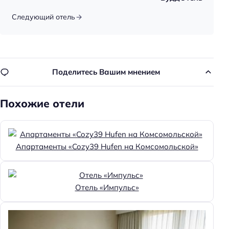
Парковка
Следующий отель
Бесплатная
Парковка
Поделитесь Вашим мнением
Главное
Бассейн
Похожие отели
Парковка
Кондиционер в номере
Пляжная линия: 1-я линия
Апартаменты «Cozy39 Hufen на Комсомольской»
Отель «Импульс»