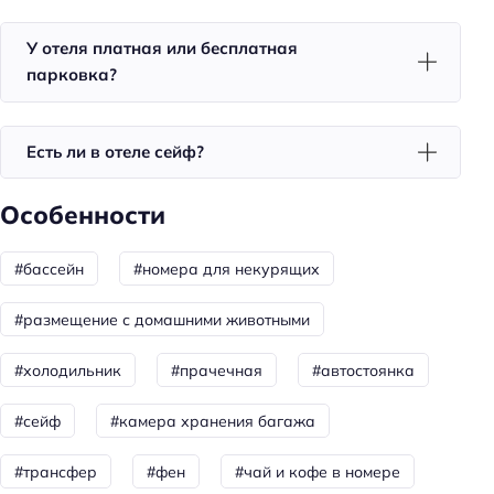
Терраса
У отеля платная или бесплатная
Бассейн
парковка?
Площадка для пикника
Развлечения: охота
Есть ли в отеле сейф?
Спорт: рыбалка
Особенности
Спорт: пляжный волейбол
Для семей
#бассейн
#номера для некурящих
Детский бассейн
#размещение с домашними животными
Детская площадка
#холодильник
#прачечная
#автостоянка
Пляжный отдых
#сейф
#камера хранения багажа
Шезлонги
Пляжная линия: 1-я линия
#трансфер
#фен
#чай и кофе в номере