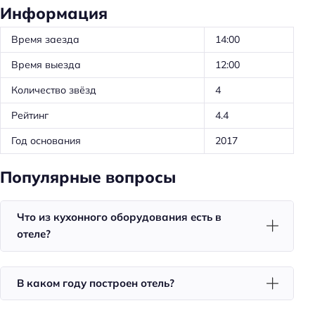
Информация
Утюг
Холодильник
Время заезда
14:00
Фен
Время выезда
12:00
Количество звёзд
4
Красота и здоровье
Рейтинг
4.4
Баня
Год основания
2017
Сауна
Популярные вопросы
Спорт и развлечения
Терраса
Что из кухонного оборудования есть в
Площадка для пикника
отеле?
Спорт: катание на лыжах
Спорт: настольный теннис
В каком году построен отель?
Горнолыжный отдых