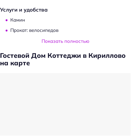
Услуги и удобства
Камин
Прокат: велосипедов
Прачечная
Показать полностью
Проживание с животными
Гостевой Дом Коттеджи в Кириллово
Оборудование для кухни: микроволновка
на карте
Удобства в номерах
Кухня/кухонный уголок в номере
Стиральная машина
Кондиционер в номере
Чай/кофе в номерах
Номера для некурящих
Телевизор в номере