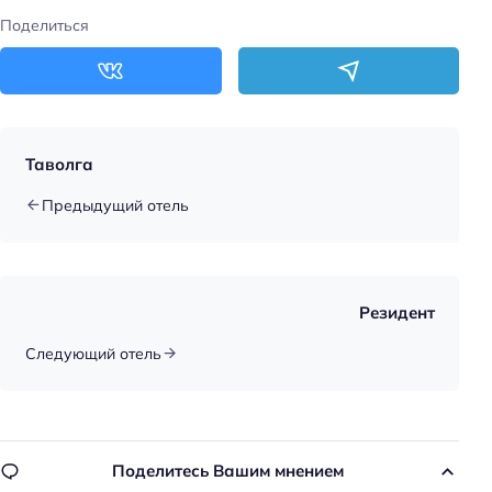
Главное
Поделиться
Wi-fi
Парковка
Кондиционер в номере
Таволга
Предыдущий отель
Резидент
Следующий отель
Поделитесь Вашим мнением