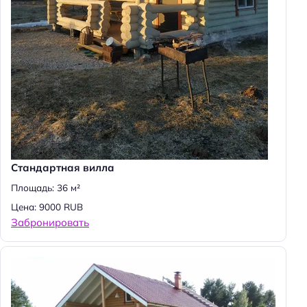
Н
а
й
т
Стандартная вилла
и
Площадь: 36 м²
:
Цена: 9000 RUB
Забронировать