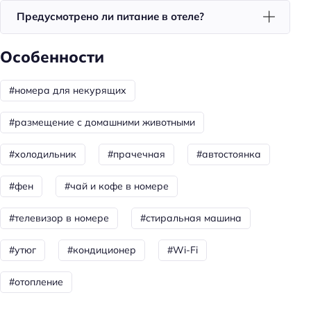
Место для хранения лыж/сноубордов
Предусмотрено ли питание в отеле?
Общая информация
Особенности
Отопление
Номеров: 9
#номера для некурящих
Дата постройки: 2017
#размещение с домашними животными
Сад
#холодильник
#прачечная
#автостоянка
Доступность
Доступность входа на инвалидной коляске:
#фен
#чай и кофе в номере
недоступно
#телевизор в номере
#стиральная машина
Доступность помещения на инвалидной коляске:
недоступно
#утюг
#кондиционер
#Wi-Fi
Парковка
#отопление
Парковка