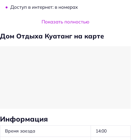
Доступ в интернет: в номерах
Услуги и удобства
Показать полностью
Прачечная
Дом Отдыха Куатанг на карте
Трансфер
Частота уборки: ежедневно
Общая кухня
Удобства в номерах
Телевизор в номере
Холодильник
Номера со звукоизоляцией
Информация
Уборка
Время заезда
14:00
Красота и здоровье