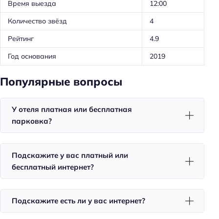
Баня
Время выезда
12:00
Сауна
Количество звёзд
4
Рейтинг
4.9
Спорт и развлечения
Год основания
2019
Бассейн
Площадка для пикника
Популярные вопросы
Развлечения: прокат снегоходов
Развлечения: катание на лодках
У отеля платная или бесплатная
парковка?
Тип бассейна: сезонный
Пляжный отдых
Подскажите у вас платный или
Пляжная линия: 2-я линия
бесплатный интернет?
Общая информация
Подскажите есть ли у вас интернет?
Круглосуточная регистрация
Номеров: 3