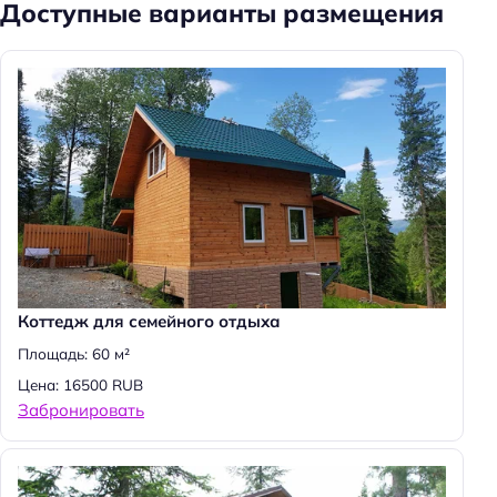
Доступные варианты размещения
Коттедж для семейного отдыха
Площадь: 60 м²
Цена: 16500 RUB
Н
Забронировать
а
й
т