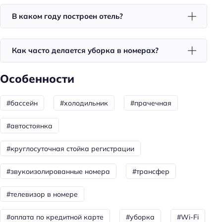
Дата постройки: 2019
В каком году построен отель?
Способ оплаты: онлайн
Способ оплаты: банковским переводом
Как часто делается уборка в номерах?
Способ оплаты: предоплата
Особенности
Способ оплаты: наличными
Способ оплаты: оплата картой
#бассейн
#холодильник
#прачечная
Цена номера (ночь): 7000–26000 ₽/ночь
#автостоянка
Доступность
#круглосуточная стойка регистрации
Номер и удобства на первом этаже
Удобства для людей с ограниченными
#звукоизолированные номера
#трансфер
возможностями здоровья
#телевизор в номере
Парковка
#оплата по кредитной карте
#уборка
#Wi-Fi
Бесплатная