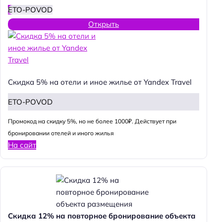
ETO-POVOD
Открыть
Скидка 5% на отели и иное жилье от Yandex Travel
ETO-POVOD
Промокод на скидку 5%, но не более 1000₽. Действует при
бронировании отелей и иного жилья
На сайт
Н
а
Скидка 12% на повторное бронирование объекта
й