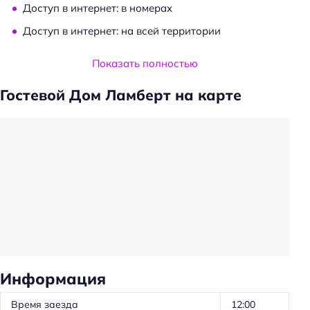
Доступ в интернет: в номерах
Доступ в интернет: на всей территории
Услуги и удобства
Показать полностью
Камера хранения
Гостевой Дом Ламберт на карте
Сейф
Общий туалет
Есть ограничения по количеству животных
Проживание с животными: платно
Общая кухня
Обслуживание номеров
Ускоренная регистрация заезда/отъезда
Проживание с животными
Информация
Оборудование для кухни: чайник
Время заезда
12:00