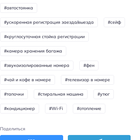
Номеров: 12
#автостоянка
Дата постройки: 2014
#ускоренная регистрация заезда/выезда
#сейф
Сад
#круглосуточная стойка регистрации
Цена номера (ночь): 1000–3500 ₽/ночь
Доступность
#камера хранения багажа
Доступность входа на инвалидной коляске:
#звукоизолированные номера
#фен
недоступно
#чай и кофе в номере
#телевизор в номере
Парковка
Бесплатная
#тапочки
#стиральная машина
#утюг
Парковка
#кондиционер
#Wi-Fi
#отопление
Главное
Wi-fi
Поделиться
Парковка