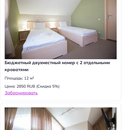
Бюджетный двухместный номер с 2 отдельными
кроватями
Площадь: 12 м²
Цена: 2850 RUB
(Скидка 5%)
Забронировать
Н
а
й
т
и