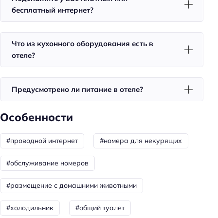
Телевизор в номере
бесплатный интернет?
Утюг
Холодильник
Что из кухонного оборудования есть в
Фен
отеле?
Номера со звукоизоляцией
Спорт и развлечения
Предусмотрено ли питание в отеле?
Терраса
Особенности
Площадка для пикника
#проводной интернет
#номера для некурящих
Бизнес-услуги
Оснащение бизнес-центра: ксерокопирование
#обслуживание номеров
Общая информация
#размещение с домашними животными
Отопление
#холодильник
#общий туалет
Круглосуточная регистрация