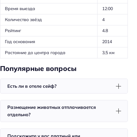
Оборудование для кухни: посуда
Время выезда
12:00
Оборудование для кухни: микроволновка
Количество звёзд
4
Оборудование для кухни: плита
Рейтинг
4.8
Тип сейфа: в номере
Тип сейфа: у администратора
Год основания
2014
Растояние до центра города
3,5 км
Удобства в номерах
Популярные вопросы
Кухня/кухонный уголок в номере
Стиральная машина
Есть ли в отеле сейф?
Кондиционер в номере
Чай/кофе в номерах
Размещение животных отплачивается
Номера для некурящих
отдельно?
Номера для курящих
Тапочки
Подскажите у вас платный или