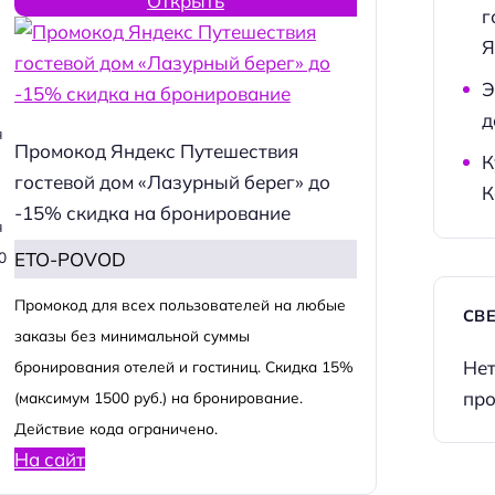
Открыть
г
Я
Э
д
я
Промокод Яндекс Путешествия
К
гостевой дом «Лазурный берег» до
К
-15% скидка на бронирование
я
ETO-POVOD
0
Промокод для всех пользователей на любые
СВ
заказы без минимальной суммы
Нет
бронирования отелей и гостиниц. Скидка 15%
про
(максимум 1500 руб.) на бронирование.
Действие кода ограничено.
На сайт