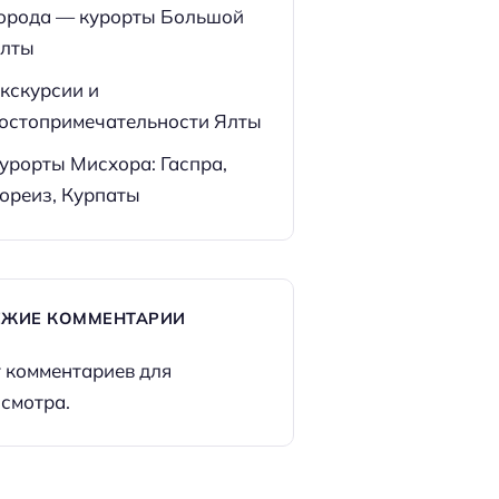
орода — курорты Большой
лты
кскурсии и
остопримечательности Ялты
урорты Мисхора: Гаспра,
ореиз, Курпаты
ЕЖИЕ КОММЕНТАРИИ
 комментариев для
смотра.