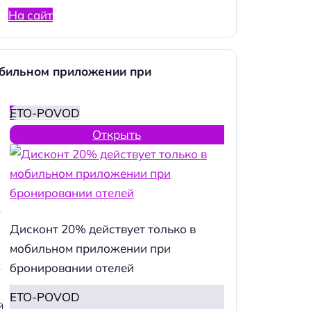
На сайт
обильном приложении при
ETO-POVOD
Открыть
.
Дисконт 20% действует только в
мобильном приложении при
бронировании отелей
.
ETO-POVOD
й