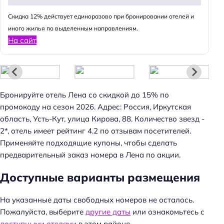
Cкидка 12% действует единоразово при бронировании отелей и
иного жилья по выделенным направлениям.
На сайт
Бронируйте отель Лена со скидкой до 15% по
промокоду на сезон 2026. Адрес: Россия, Иркутская
область, Усть-Кут, улица Кирова, 88. Количество звезд -
Н
2*, отель имеет рейтинг 4.2 по отзывам посетителей.
а
Применяйте подходящие купоны, чтобы сделать
й
предварительный заказ номера в Лена по акции.
т
и
Доступные варианты размещения
:
На указанные даты свободных номеров не осталось.
Пожалуйста, выберите
другие даты
или ознакомьтесь с
доступными отелями
в этом районе.