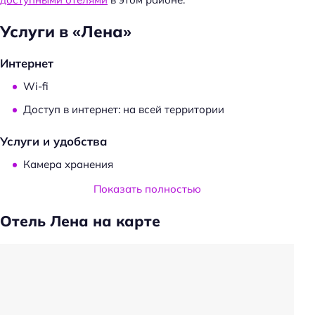
Услуги в «Лена»
Интернет
Wi-fi
Доступ в интернет: на всей территории
Услуги и удобства
Камера хранения
Трансфер
Показать полностью
Удобства в номерах
Отель Лена на карте
Мини-бар
Номера для некурящих
Номера для курящих
Холодильник