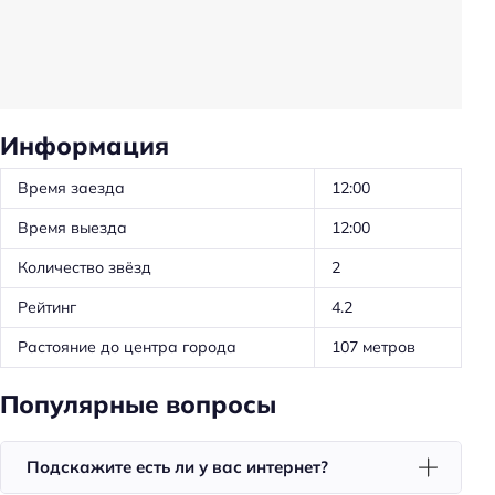
Санузел в номере
Питание
Кафе
Информация
Ресторан
Время заезда
12:00
Красота и здоровье
Время выезда
12:00
Салон красоты
Количество звёзд
2
Spa
Рейтинг
4.2
Общая информация
Растояние до центра города
107 метров
Круглосуточная регистрация
Популярные вопросы
Количество звёзд: 2
Номеров: 62
Подскажите есть ли у вас интернет?
Парковка