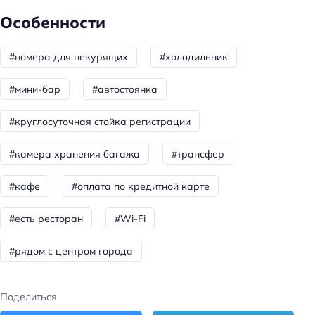
Особенности
Парковка
Услуги
#номера для некурящих
#холодильник
Массаж
#мини-бар
#автостоянка
Главное
#круглосуточная стойка регистрации
Wi-fi
#камера хранения багажа
#трансфер
Парковка
Оплата картой
#кафе
#оплата по кредитной карте
#есть ресторан
#Wi-Fi
#рядом с центром города
Поделиться