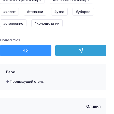
Тип пляжа: галечный
#халат
#тапочки
#утюг
#уборка
Зонтики
#отопление
#холодильник
Общая информация
Отопление
Поделиться
Круглосуточная регистрация
Тип гостиницы: гостевой дом
Номеров: 7
Дата постройки: 2010
Вера
Площадь территории: 6000
Предыдущий отель
Дата реконструкции: 2025
Питание: континентальный завтрак
Способ оплаты: QR-код
Оливия
Способ оплаты: СБП