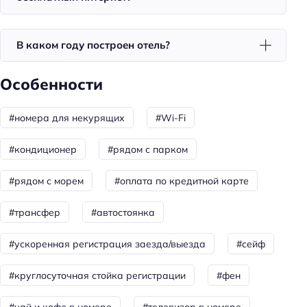
Завтрак
Спорт и развлечения
В каком году построен отель?
Терраса
Особенности
Площадка для пикника
Спорт: гольф
#номера для некурящих
#Wi-Fi
Спорт: прокат оборудования для водных видов
спорта
#кондиционер
#рядом с парком
Для семей
#рядом с морем
#оплата по кредитной карте
Детские кроватки/люльки
#трансфер
#автостоянка
Детская коляска: бесплатно
#ускоренная регистрация заезда/выезда
#сейф
Пляжный отдых
#круглосуточная стойка регистрации
#фен
Шезлонги
Пляжная линия: 2-я линия
#чай и кофе в номере
#телевизор в номере