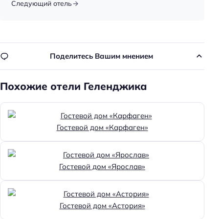
Следующий отель
Способ оплаты: наличными
Способ оплаты: онлайн
Способ оплаты: оплата картой
Поделитесь Вашим мнением
Способ оплаты: банковским переводом
Способ оплаты: безналичная
Похожие отели Геленджика
Цена номера (ночь): 2000–6000 ₽/ночь
Доступность
Доступность входа на инвалидной коляске:
Гостевой дом «Карфаген»
недоступно
Доступность помещения на инвалидной коляске:
недоступно
Гостевой дом «Ярослав»
Парковка
Бесплатная
Гостевой дом «Астория»