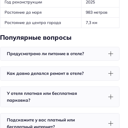
Год реконструкции
2025
Удобства в номерах
Растояние до моря
983 метров
Кондиционер в номере
Растояние до центра города
7,3 км
Чай/кофе в номерах
Номера для некурящих
Популярные вопросы
Тапочки
Халат
Предусмотрено ли питание в отеле?
Телевизор в номере
Утюг
Как давно делался ремонт в отеле?
Холодильник
Фен
У отеля платная или бесплатная
Уборка
парковка?
Санузел в номере
Подскажите у вас платный или
Питание
бесплатный интернет?