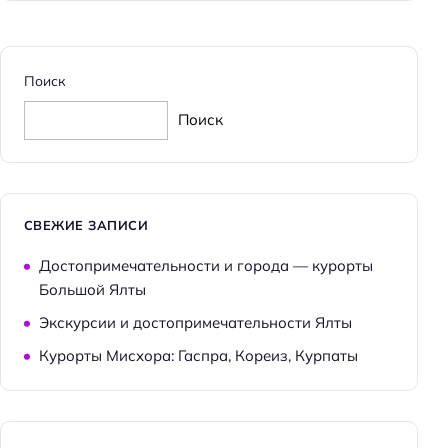
Парковка
Достижения
Хорошее место
Поиск
Поиск
Особенности
Веранда
Главное
СВЕЖИЕ ЗАПИСИ
Wi-fi
Достопримечательности и города — курорты
Парковка
Большой Ялты
Кондиционер в номере
Экскурсии и достопримечательности Ялты
Оплата картой
Курорты Мисхора: Гаспра, Кореиз, Курпаты
Пляжная линия: 2-я линия