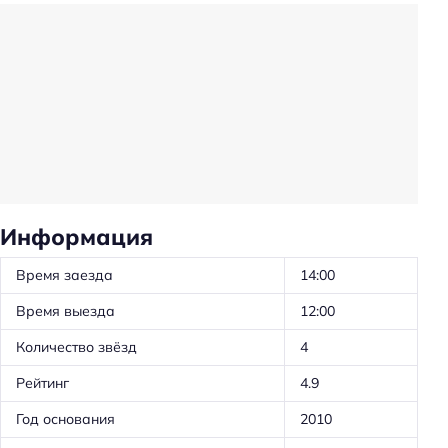
Проживание с животными запрещено
Трансфер
Трансфер: до/от аэропорта
Трансфер: от/до автовокзала
Трансфер: от/до железнодорожного вокзала
Общая кухня
Ускоренная регистрация заезда/отъезда
Информация
Оборудование для кухни: посуда
Время заезда
14:00
Оборудование для кухни: микроволновка
Время выезда
12:00
Оборудование для кухни: плита
Количество звёзд
4
Оборудование для кухни: чайник
Рейтинг
4.9
Трансфер: платный
Тип сейфа: у администратора
Год основания
2010