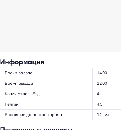
Общая информация
Круглосуточная регистрация
Тип гостиницы: мини-отель
Питание: без питания
Способ оплаты: наличными
Способ оплаты: оплата картой
Информация
Парковка
Время заезда
14:00
Парковка
Время выезда
12:00
Главное
Количество звёзд
4
Wi-fi
Рейтинг
4.5
Парковка
Растояние до центра города
1,2 км
Популярные вопросы