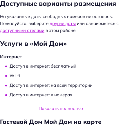
Доступные варианты размещения
Н
На указанные даты свободных номеров не осталось.
а
Пожалуйста, выберите
другие даты
или ознакомьтесь с
й
доступными отелями
в этом районе.
т
и
Услуги в «Мой Дом»
:
Интернет
Доступ в интернет: бесплатный
Wi-fi
Доступ в интернет: на всей территории
Доступ в интернет: в номерах
Услуги и удобства
Показать полностью
Камера хранения
Гостевой Дом Мой Дом на карте
Прокат: велосипедов