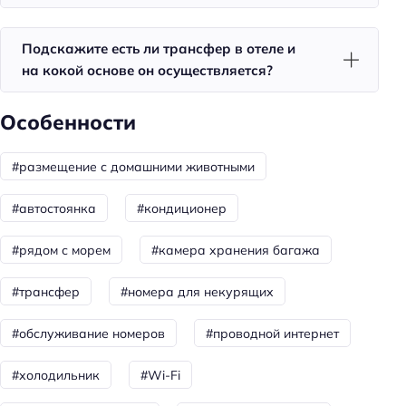
Красота и здоровье
Подскажите есть ли трансфер в отеле и
на кокой основе он осуществляется?
Баня
Spa
Особенности
Сауна
#размещение с домашними животными
Спорт и развлечения
Терраса
#автостоянка
#кондиционер
Спорт: йога
#рядом с морем
#камера хранения багажа
Для семей
#трансфер
#номера для некурящих
Услуги няни
#обслуживание номеров
#проводной интернет
Детские кроватки/люльки
Детская площадка
#холодильник
#Wi-Fi
Пляжный отдых