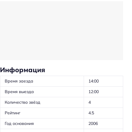
Прокат: машин
Проживание с животными: платно
Прачечная
Трансфер
Консьерж-сервис
Трансфер: до/от аэропорта
Частота уборки: по запросу
Информация
Автоматы со снэками
Время заезда
14:00
Обслуживание номеров
Время выезда
12:00
Ускоренная регистрация заезда/отъезда
Количество звёзд
4
Проживание с животными
Рейтинг
4.5
Оборудование для кухни: посуда
Оборудование для кухни: плита
Год основания
2006