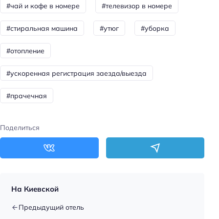
#чай и кофе в номере
#телевизор в номере
Пляжная линия: 1-я линия
#стиральная машина
#утюг
#уборка
Тип пляжа: галечный
Пляжные полотенца
#отопление
Общая информация
#ускоренная регистрация заезда/выезда
Отопление
#прачечная
Время работы стойки регистрации: 09:00 - 18:00
Номеров: 8
Поделиться
Дата постройки: 2006
Сад
Виноградник
Цена номера (ночь): 1500–3500 ₽/ночь
На Киевской
Доступность
Предыдущий отель