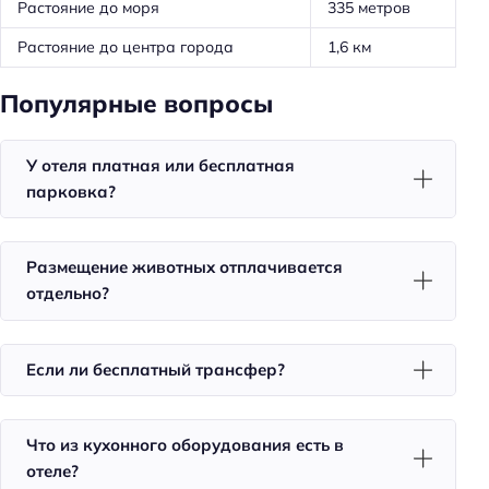
Оборудование для кухни: микроволновка
Растояние до моря
335 метров
Оборудование для кухни: чайник
Растояние до центра города
1,6 км
Трансфер: платный
Популярные вопросы
Удобства в номерах
Кухня/кухонный уголок в номере
У отеля платная или бесплатная
парковка?
Стиральная машина
Кондиционер в номере
Размещение животных отплачивается
Чай/кофе в номерах
отдельно?
Номера для некурящих
Совмещённые номера
Если ли бесплатный трансфер?
Телевизор в номере
Утюг
Что из кухонного оборудования есть в
Холодильник
отеле?
Уборка