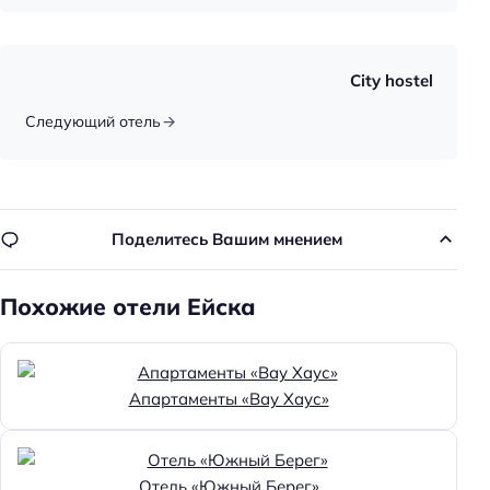
Доступность входа на инвалидной коляске:
недоступно
Парковка
City hostel
Бесплатная
Следующий отель
Парковка
Услуги
Массаж
Поделитесь Вашим мнением
Главное
Похожие отели Ейска
Wi-fi
Парковка
Кондиционер в номере
Апартаменты «Вау Хаус»
Пляжная линия: 1-я линия
Отель «Южный Берег»