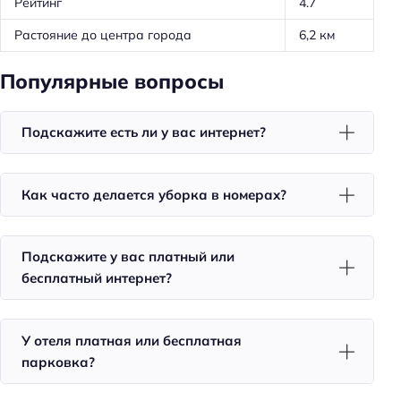
Рейтинг
4.7
Общая информация
Растояние до центра города
6,2 км
Круглосуточная регистрация
Популярные вопросы
Номеров: 15
Способ оплаты: наличными
Подскажите есть ли у вас интернет?
Способ оплаты: оплата картой
Способ оплаты: банковским переводом
Как часто делается уборка в номерах?
Способ оплаты: бесконтактная оплата
Цена номера (ночь): 5000–15000 ₽/ночь
Подскажите у вас платный или
Доступность
бесплатный интернет?
Удобства для людей с ограниченными
возможностями здоровья
У отеля платная или бесплатная
Парковка
парковка?
Бесплатная