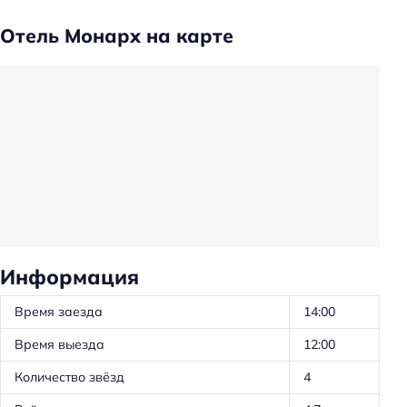
Удобства в номерах
Отель Монарх на карте
Кондиционер в номере
Тапочки
Халат
Телевизор в номере
Холодильник
Фен
Санузел в номере
Информация
Красота и здоровье
Время заезда
14:00
Душ
Время выезда
12:00
Бизнес-услуги
Количество звёзд
4
Бизнес-центр