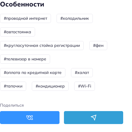
Особенности
Парковка
#проводной интернет
#холодильник
Достижения
Хорошее место
#автостоянка
Главное
#круглосуточная стойка регистрации
#фен
Wi-fi
#телевизор в номере
Парковка
Кондиционер в номере
#оплата по кредитной карте
#халат
Оплата картой
#тапочки
#кондиционер
#Wi-Fi
Поделиться