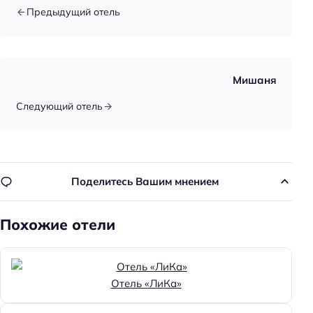
Предыдущий отель
Способ оплаты: безналичная
Способ оплаты: онлайн
Способ оплаты: наличными
Мишаня
Цена номера (ночь): 2500–11500 ₽/ночь
Следующий отель
Доступность
Пандус
Автоматическая дверь
Поделитесь Вашим мнением
Доступность входа на инвалидной коляске:
доступно
Похожие отели
Удобства для людей с ограниченными
возможностями здоровья
Парковка для людей с инвалидностью
Отель «ЛиКа»
Туалет для людей с инвалидностью