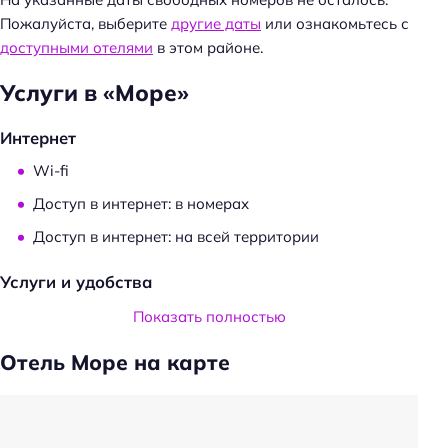
т
Пожалуйста, выберите
другие даты
или ознакомьтесь с
и
доступными отелями
в этом районе.
:
Услуги в «Море»
Интернет
Wi-fi
Доступ в интернет: в номерах
Доступ в интернет: на всей территории
Услуги и удобства
Прачечная
Показать полностью
Трансфер
Отель Море на карте
Трансфер: от/до автовокзала
Трансфер: от/до железнодорожного вокзала
Частота уборки: по запросу