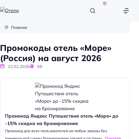
О
т
Главная
е
л
Промокоды отель «Море»
и
(Россия) на август 2026
22.02.2026
68
Промокод Яндекс Путешествия отель «Море» до
-15% скидка на бронирование
Промокод для всех пользователей на любые заказы без
минимальной суммы бронирования отелей и гостиниц...
Показать