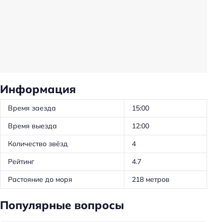
Оборудование для кухни: посуда
Оборудование для кухни: чайник
Оборудование для кухни: микроволновка
Удобства в номерах
Информация
Кухня/кухонный уголок в номере
Стиральная машина
Время заезда
15:00
Кондиционер в номере
Время выезда
12:00
Номера для некурящих
Количество звёзд
4
Номера для курящих
Рейтинг
4.7
Тапочки
Растояние до моря
218 метров
Телевизор в номере
Утюг
Популярные вопросы
Холодильник