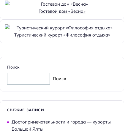
Доступность помещения на инвалидной коляске:
доступно
Гостевой дом «Весна»
Парковка
Бесплатная
Туристический курорт «Философия отдыха»
Парковка
Особенности
Веранда
Поиск
Главное
Поиск
Wi-fi
Парковка
Кондиционер в номере
СВЕЖИЕ ЗАПИСИ
Оплата картой
Достопримечательности и города — курорты
Пляжная линия: 1-я линия
Большой Ялты