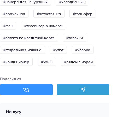
#номера для некурящих
#холодильник
Пляжная линия: 1-я линия
#прачечная
#автостоянка
#трансфер
Тип пляжа: галечный
#фен
#телевизор в номере
Общая информация
#оплата по кредитной карте
#тапочки
Время работы стойки регистрации: 08:00 - 20:00
Лифт
#стиральная машина
#утюг
#уборка
Сад
#кондиционер
#Wi-Fi
#рядом с морем
Питание: завтрак (по меню)
Способ оплаты: QR-код
Поделиться
Способ оплаты: оплата кредитной картой
Способ оплаты: банковским переводом
Способ оплаты: СБП
Способ оплаты: предоплата
На лугу
Способ оплаты: оплата картой