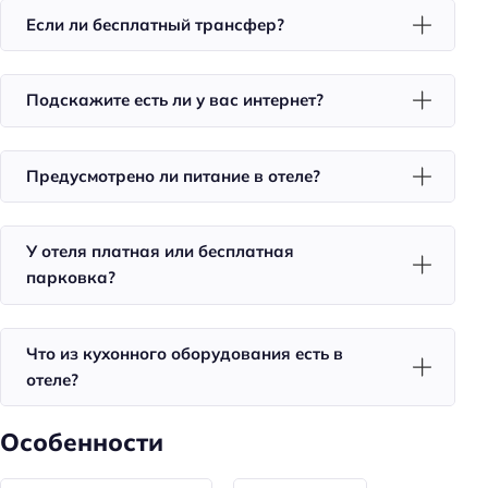
Если ли бесплатный трансфер?
Фен
Уборка
Санузел в номере
Подскажите есть ли у вас интернет?
Питание
Предусмотрено ли питание в отеле?
Завтрак
Красота и здоровье
У отеля платная или бесплатная
Душ
парковка?
Спорт и развлечения
Что из кухонного оборудования есть в
Терраса
отеле?
Для семей
Особенности
Детская площадка
Пляжный отдых