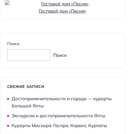
Способ оплаты: безналичная
Гостевой дом «Песня»
Способ оплаты: оплата картой
Способ оплаты: предоплата
Способ оплаты: наличными
Поиск
Способ оплаты: банковским переводом
Поиск
Цена номера (ночь): 2000–5900 ₽/ночь
Доступность
Доступность входа на инвалидной коляске:
недоступно
СВЕЖИЕ ЗАПИСИ
Доступность помещения на инвалидной коляске:
Достопримечательности и города — курорты
недоступно
Большой Ялты
Экскурсии и достопримечательности Ялты
Парковка
Курорты Мисхора: Гаспра, Кореиз, Курпаты
Бесплатная