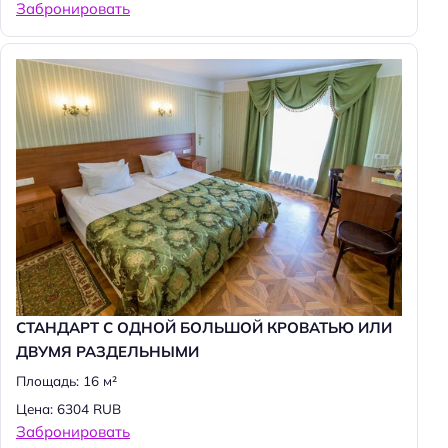
Забронировать
а
й
т
и
:
СТАНДАРТ С ОДНОЙ БОЛЬШОЙ КРОВАТЬЮ ИЛИ
ДВУМЯ РАЗДЕЛЬНЫМИ
Площадь: 16 м²
Цена: 6304 RUB
Забронировать