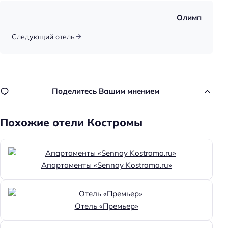
Конференц-зал
Олимп
Переговорная
Следующий отель
Количество переговорных: 1
Общая информация
Отопление
Поделитесь Вашим мнением
Лобби/public area
Похожие отели Костромы
Круглосуточная регистрация
Количество звёзд: 3
Тип гостиницы: бизнес-отель
Апартаменты «Sennoy Kostroma.ru»
Номеров: 40
Дата постройки: 2015
Дата реконструкции: 2015
Отель «Премьер»
Питание: завтрак (шведский стол)