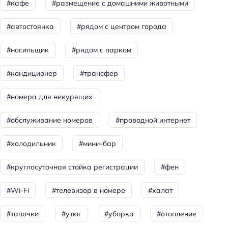
#кафе
#размещение с домашними животными
Санузел в номере
#автостоянка
#рядом с центром города
Двуспальная кровать кинг-сайз
#носильщик
#рядом с парком
Питание
Кафе
#кондиционер
#трансфер
Бар
#номера для некурящих
Завтрак
#обслуживание номеров
#проводной интернет
Количество баров: 1
#холодильник
#мини-бар
Красота и здоровье
Купальня
#круглосуточная стойка регистрации
#фен
Баня
#Wi-Fi
#телевизор в номере
#халат
Spa
#тапочки
#утюг
#уборка
#отопление
Душ