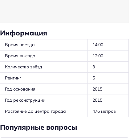
Прачечная
Трансфер
Вызов такси
Информация
Животные, допустимые к размещению: собаки
Время заезда
14:00
Трансфер: до/от аэропорта
Время выезда
12:00
Трансфер: от/до железнодорожного вокзала
Количество звёзд
3
Трансфер: от/до автовокзала
Рейтинг
5
Частота уборки: ежедневно
Предоставление отчётных документов
Год основания
2015
Обслуживание номеров
Год реконструкции
2015
Ускоренная регистрация заезда/отъезда
Растояние до центра города
476 метров
Проживание с животными
Популярные вопросы
Трансфер: платный