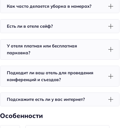
Тип сейфа: у администратора
Как часто делается уборка в номерах?
Удобства в номерах
Кондиционер в номере
Есть ли в отеле сейф?
Мини-бар
Номера для некурящих
У отеля платная или бесплатная
Совмещённые номера
парковка?
Тапочки
Халат
Подходит ли ваш отель для проведения
конференций и съездов?
Телевизор в номере
Красивый вид из окна
Подскажите есть ли у вас интернет?
Утюг
Холодильник
Особенности
Фен
Уборка