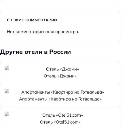
Парковка
Главное
СВЕЖИЕ КОММЕНТАРИИ
Wi-fi
Нет комментариев для просмотра.
Парковка
Кондиционер в номере
Другие отели в России
Оплата картой
Пляжная линия: 1-я линия
Отель «Джами»
Апартаменты «Квартира на Готвальда»
Отель «Otel51.com»