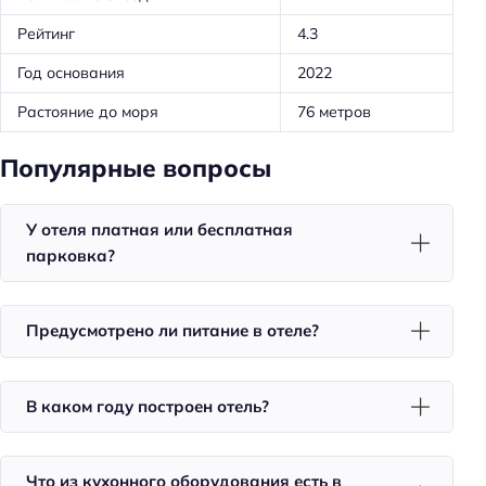
Красота и здоровье
Рейтинг
4.3
Душ
Год основания
2022
Спорт и развлечения
Растояние до моря
76 метров
Терраса
Популярные вопросы
Бассейн
Площадка для пикника
У отеля платная или бесплатная
Развлечения: катание на лодках
парковка?
Развлечения: водные прогулки
Развлечения: прокат квадроциклов
Предусмотрено ли питание в отеле?
Тип бассейна: открытый
Тип бассейна: с морской водой
В каком году построен отель?
Пляжный отдых
Шезлонги
Что из кухонного оборудования есть в