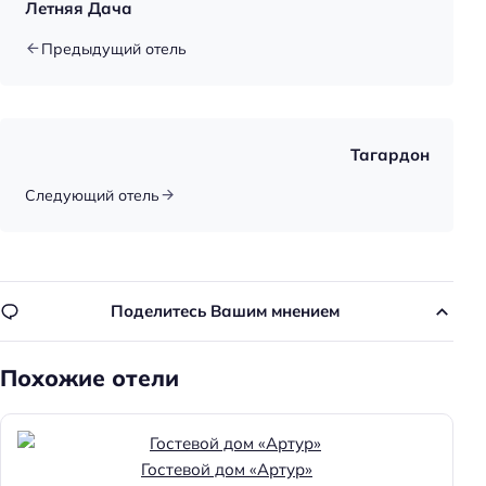
Летняя Дача
Цена номера (ночь): 8000–18000 ₽/ночь
Предыдущий отель
Доступность
Номер и удобства на первом этаже
Автоматическая дверь
Тагардон
Удобства для людей с ограниченными
Следующий отель
возможностями здоровья
Парковка
Бесплатная
Поделитесь Вашим мнением
Парковка
Услуги
Похожие отели
Массаж
Особенности
Гостевой дом «Артур»