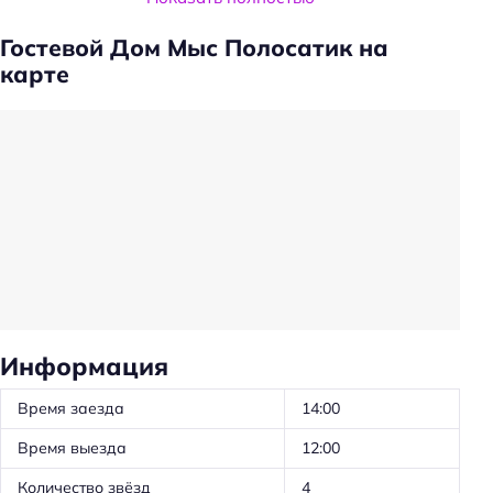
Удобства в номерах
Гостевой Дом Мыс Полосатик на
карте
Кухня/кухонный уголок в номере
Стиральная машина
Кондиционер в номере
Номера для некурящих
Красивый вид из окна
Утюг
Холодильник
Санузел в номере
Информация
Бассейн
Время заезда
14:00
бесплатно
Время выезда
12:00
Кол-во бассейнов: 1
Количество звёзд
4