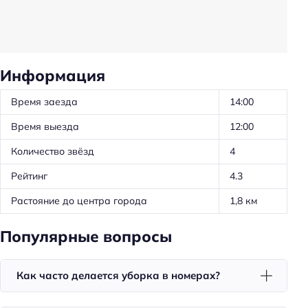
Телевизор в номере
Уборка
Санузел в номере
Информация
Красота и здоровье
Время заезда
14:00
Душ
Время выезда
12:00
Общая информация
Количество звёзд
4
Отопление
Рейтинг
4.3
Круглосуточная регистрация
Растояние до центра города
1,8 км
Тип гостиницы: гостевой дом
Номеров: 7
Популярные вопросы
Питание: без питания
Способ оплаты: предоплата
Как часто делается уборка в номерах?
Способ оплаты: оплата картой