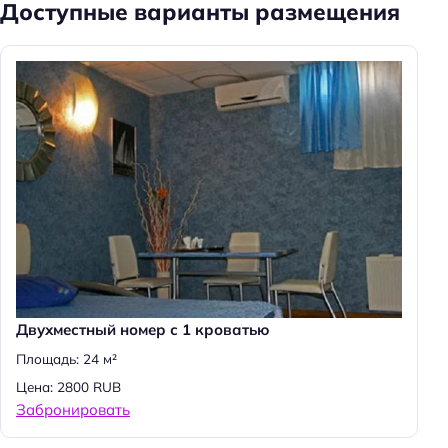
Доступные варианты размещения
а
й
т
и
:
Двухместный номер с 1 кроватью
Площадь: 24 м²
Цена: 2800 RUB
Забронировать