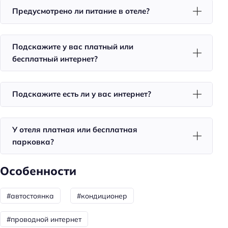
Способ оплаты: безналичная
Предусмотрено ли питание в отеле?
Способ оплаты: оплата кредитной картой
Способ оплаты: банковским переводом
Подскажите у вас платный или
бесплатный интернет?
Способ оплаты: СБП
Способ оплаты: наличными
Цена номера (ночь): 1800–3500 ₽/ночь
Подскажите есть ли у вас интернет?
Доступность
У отеля платная или бесплатная
Доступность входа на инвалидной коляске:
парковка?
недоступно
Парковка
Особенности
Бесплатная
#автостоянка
#кондиционер
Парковка
#проводной интернет
Главное