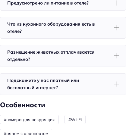
Предусмотрено ли питание в отеле?
Красота и здоровье
Душ
Что из кухонного оборудования есть в
отеле?
Для семей
Детские ТВ каналы
Размещение животных отплачивается
Общая информация
отдельно?
Отопление
Круглосуточная регистрация
Подскажите у вас платный или
Только для взрослых
бесплатный интернет?
Номеров: 10
Особенности
Питание: без питания
Способ оплаты: предоплата
#номера для некурящих
#Wi-Fi
Способ оплаты: банковским переводом
#рядом с аэропортом