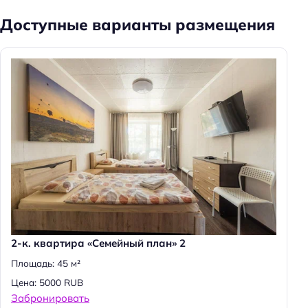
Доступные варианты размещения
Н
а
й
т
и
:
2-к. квартира «Семейный план» 2
Площадь: 45 м²
Цена: 5000 RUB
Забронировать