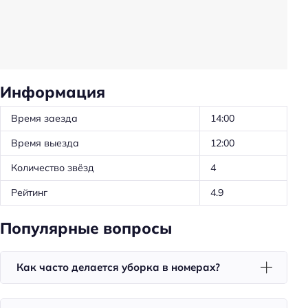
Оборудование для кухни: посуда
Оборудование для кухни: микроволновка
Удобства в номерах
Информация
Кухня/кухонный уголок в номере
Стиральная машина
Время заезда
14:00
Чай/кофе в номерах
Время выезда
12:00
Номера для некурящих
Количество звёзд
4
Телевизор в номере
Рейтинг
4.9
Красивый вид из окна
Популярные вопросы
Утюг
Холодильник
Как часто делается уборка в номерах?
Фен
Санузел в номере