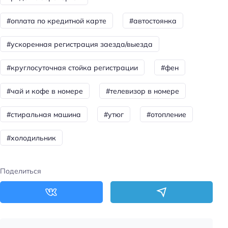
Способ оплаты: QR-код
Способ оплаты: СБП
#оплата по кредитной карте
#автостоянка
Способ оплаты: оплата картой
#ускоренная регистрация заезда/выезда
Способ оплаты: наличными
#круглосуточная стойка регистрации
#фен
Способ оплаты: онлайн
Цена номера (ночь): 2800–4800 ₽/ночь
#чай и кофе в номере
#телевизор в номере
Доступность
#стиральная машина
#утюг
#отопление
Доступность входа на инвалидной коляске:
недоступно
#холодильник
Доступность помещения на инвалидной коляске:
недоступно
Поделиться
Парковка
Бесплатная
Парковка