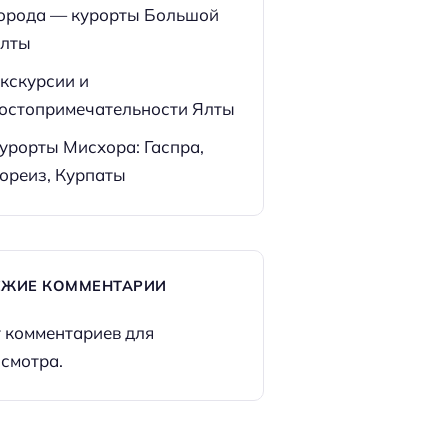
орода — курорты Большой
лты
кскурсии и
остопримечательности Ялты
урорты Мисхора: Гаспра,
ореиз, Курпаты
ЕЖИЕ КОММЕНТАРИИ
 комментариев для
смотра.