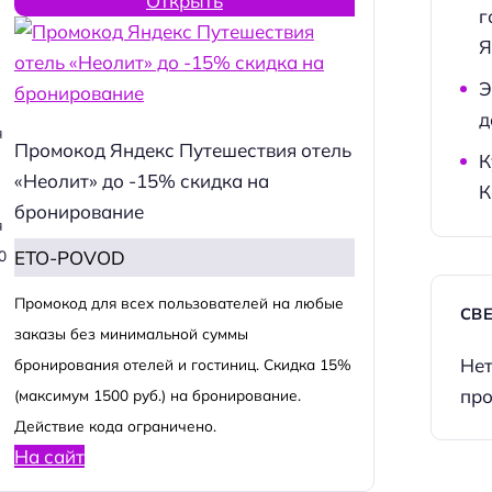
Открыть
г
Я
Э
д
я
Промокод Яндекс Путешествия отель
К
«Неолит» до -15% скидка на
К
бронирование
я
ETO-POVOD
0
Промокод для всех пользователей на любые
СВ
заказы без минимальной суммы
Нет
бронирования отелей и гостиниц. Скидка 15%
про
(максимум 1500 руб.) на бронирование.
Действие кода ограничено.
На сайт