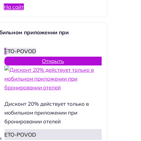
На сайт
обильном приложении при
ETO-POVOD
Открыть
.
Дисконт 20% действует только в
мобильном приложении при
бронировании отелей
.
ETO-POVOD
й