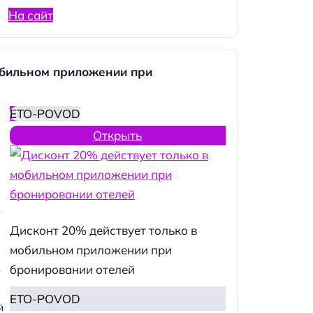
На сайт
обильном приложении при
ETO-POVOD
Открыть
.
Дисконт 20% действует только в
мобильном приложении при
бронировании отелей
.
ETO-POVOD
й