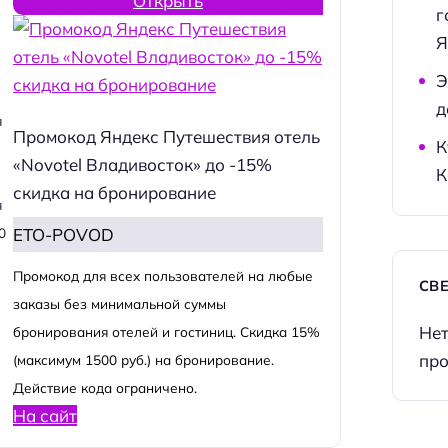
Открыть
г
Я
Э
д
я
Промокод Яндекс Путешествия отель
К
«Novotel Владивосток» до -15%
К
скидка на бронирование
я
ETO-POVOD
0
Промокод для всех пользователей на любые
СВ
заказы без минимальной суммы
Нет
бронирования отелей и гостиниц. Скидка 15%
про
(максимум 1500 руб.) на бронирование.
Действие кода ограничено.
На сайт