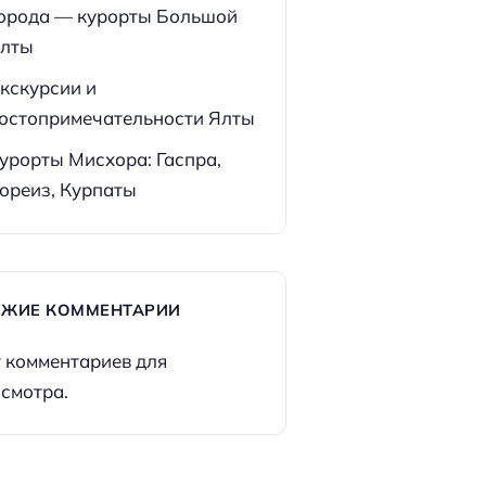
орода — курорты Большой
лты
кскурсии и
остопримечательности Ялты
урорты Мисхора: Гаспра,
ореиз, Курпаты
ЕЖИЕ КОММЕНТАРИИ
 комментариев для
смотра.