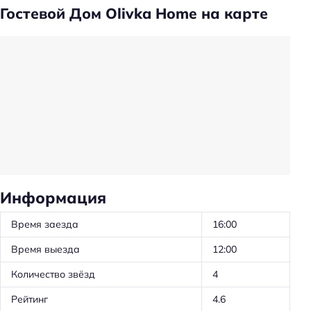
Удобства в номерах
Гостевой Дом Olivka Home на карте
Кухня/кухонный уголок в номере
Кондиционер в номере
Тапочки
Утюг
Холодильник
Фен
Двуспальная кровать кинг-сайз
Информация
Красота и здоровье
Время заезда
16:00
Сауна
Время выезда
12:00
Сауна: платно
Количество звёзд
4
Для семей
Рейтинг
4.6
Детская кровать (0-1 год): бесплатно