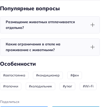
Детская кровать (2-3 года): бесплатно
Популярные вопросы
Детский стульчик
Размещение животных отплачивается
Детский манеж
отдельно?
Общая информация
Обязательный депозит
Какие ограничения в отеле на
Размер депозита: 20000 ₽
проживание с животными?
Парковка
Особенности
Парковка
#автостоянка
#кондиционер
#фен
Главное
Wi-fi
#тапочки
#холодильник
#утюг
#Wi-Fi
Парковка
Поделиться
Кондиционер в номере