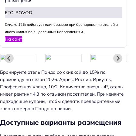
размещения
ETO-POVOD
Cкидка 12% действует единоразово при бронировании отелей и
иного жилья по выделенным направлениям.
Н
На сайт
а
й
т
и
Бронируйте отель Панда со скидкой до 15% по
:
промокоду на сезон 2026. Адрес: Россия, Иркутск,
Профсоюзная улица, 10/2. Количество звезд - 4*, отель
имеет рейтинг 4.3 по отзывам посетителей. Применяйте
подходящие купоны, чтобы сделать предварительный
заказ номера в Панда по акции.
Доступные варианты размещения
На указанные даты свободных номеров не осталось.