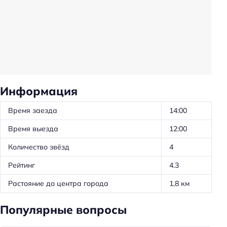
Холодильник
Фен
Уборка
Санузел в номере
Общая информация
Информация
Круглосуточная регистрация
Время заезда
14:00
Номеров: 9
Время выезда
12:00
Цена номера (ночь): 500–2500 ₽/ночь
Количество звёзд
4
Парковка
Рейтинг
4.3
Парковка
Растояние до центра города
1,8 км
Главное
Популярные вопросы
Wi-fi