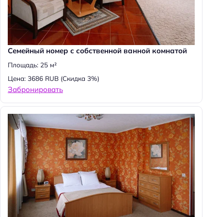
Cемейный номер с собственной ванной комнатой
Площадь: 25 м²
Цена: 3686 RUB
(Скидка 3%)
Забронировать
Н
а
й
т
и
: