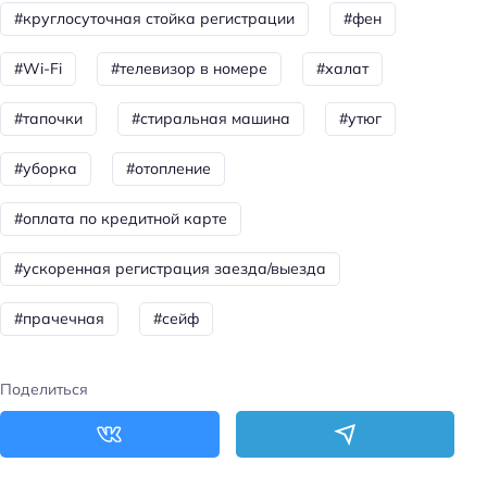
#круглосуточная стойка регистрации
#фен
Способ оплаты: наличными
Цена номера (ночь): 1800–4200 ₽/ночь
#Wi-Fi
#телевизор в номере
#халат
Доступность
#тапочки
#стиральная машина
#утюг
Пандус
#уборка
#отопление
Доступность входа на инвалидной коляске:
доступно
#оплата по кредитной карте
Удобства для людей с ограниченными
#ускоренная регистрация заезда/выезда
возможностями здоровья
Парковка для людей с инвалидностью
#прачечная
#сейф
Доступность помещения на инвалидной коляске:
частично доступно
Поделиться
Парковка
Бесплатная