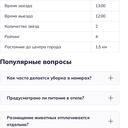
Время заезда
13:00
Ускоренная регистрация заезда/отъезда
Время выезда
12:00
Проживание с животными
Количество звёзд
2
Удобства в номерах
Рейтинг
4
Стиральная машина
Растояние до центра города
1,5 км
Номера для некурящих
Тапочки
Популярные вопросы
Халат
Как часто делается уборка в номерах?
Телевизор в номере
Утюг
Холодильник
Предусмотрено ли питание в отеле?
Фен
Уборка
Размещение животных отплачивается
отдельно?
Санузел в номере