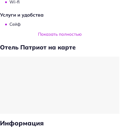
Wi-fi
Услуги и удобства
Сейф
Есть ограничения по весу животных
Показать полностью
Проживание с животными: платно
Отель Патриот на карте
Прачечная
Консьерж-сервис
Вызов такси
Животные, допустимые к размещению: собаки
Животные, допустимые к размещению: кошки
Частота уборки: ежедневно
Предоставление отчётных документов
Обслуживание номеров
Информация
Парковка автомобиля персоналом