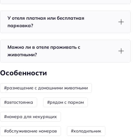
Красота и здоровье
У отеля платная или бесплатная
Душ
парковка?
Пляжный отдых
Можно ли в отеле проживать с
Пляжные полотенца
животными?
Бизнес-услуги
Особенности
Бизнес-центр
Оснащение бизнес-центра: ксерокопирование
#размещение с домашними животными
Общая информация
#автостоянка
#рядом с парком
Отопление
#номера для некурящих
Круглосуточная регистрация
Номеров: 59
#обслуживание номеров
#холодильник
Питание: без питания