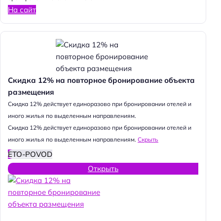
На сайт
Скидка 12% на повторное бронирование объекта
размещения
Cкидка 12% действует единоразово при бронировании отелей и
иного жилья по выделенным направлениям.
Cкидка 12% действует единоразово при бронировании отелей и
иного жилья по выделенным направлениям.
Скрыть
ETO-POVOD
Открыть
Н
а
й
т