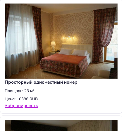
Н
а
й
т
и
:
Просторный одноместный номер
Площадь: 23 м²
Цена: 10388 RUB
Забронировать