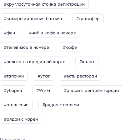
#круглосуточная стойка регистрации
Тип гостиницы: бизнес-отель
Номеров: 32
#камера хранения багажа
#трансфер
Сад
#фен
#чай и кофе в номере
Питание: завтрак (шведский стол)
#телевизор в номере
#кафе
Питание: континентальный завтрак
Способ оплаты: банковским переводом
#оплата по кредитной карте
#халат
Способ оплаты: наличными
#тапочки
#утюг
#есть ресторан
Цена номера (ночь): от 4000 ₽/ночь
#уборка
#Wi-Fi
#рядом с центром города
Доступность
Номер и удобства на первом этаже
#отопление
#рядом с парком
Парковка
#рядом с морем
Бесплатная
Парковка
Поделиться