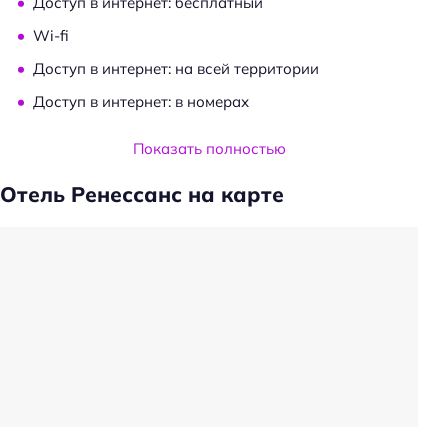
Доступ в интернет: бесплатный
Wi-fi
Доступ в интернет: на всей территории
Доступ в интернет: в номерах
Услуги и удобства
Показать полностью
Камера хранения
Отель Ренессанс на карте
Прачечная
Трансфер
Частота уборки: ежедневно
Автоматы со снэками
Обслуживание номеров
Химчистка
Тип сейфа: в номере