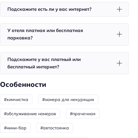
Кафе
Подскажите есть ли у вас интернет?
Бар
Завтрак
У отеля платная или бесплатная
Ресторан
парковка?
Красота и здоровье
Джакузи
Подскажите у вас платный или
бесплатный интернет?
Бизнес-услуги
Оснащение бизнес-центра: компьютер
Особенности
Оснащение бизнес-центра: ксерокопирование
#химчистка
#номера для некурящих
Конференц-зал
#обслуживание номеров
#прачечная
Общая информация
Отопление
#мини-бар
#автостоянка
Круглосуточная регистрация