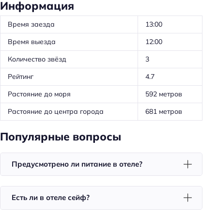
Удобства в номерах
Информация
Доставка еды в номер
Время заезда
13:00
Мини-бар
Время выезда
12:00
Чай/кофе в номерах
Количество звёзд
3
Номера для некурящих
Рейтинг
4.7
Тапочки
Растояние до моря
592 метров
Халат
Растояние до центра города
681 метров
Телевизор в номере
Утюг
Популярные вопросы
Фен
Уборка
Предусмотрено ли питание в отеле?
Санузел в номере
Есть ли в отеле сейф?
Питание