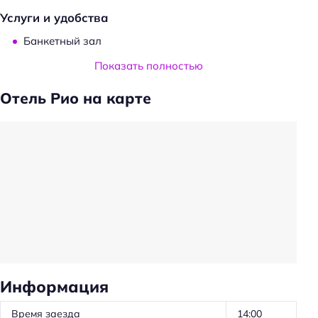
Услуги и удобства
Банкетный зал
Прачечная
Показать полностью
Трансфер
Отель Рио на карте
Трансфер: от/до железнодорожного вокзала
Трансфер: до/от аэропорта
Частота уборки: ежедневно
Обслуживание номеров
Химчистка
Ускоренная регистрация заезда/отъезда
Проживание с животными
Оборудование для кухни: микроволновка
Информация
Оборудование для кухни: чайник
Время заезда
14:00