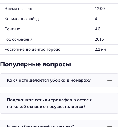
Трансфер: бесплатный
Время выезда
12:00
Удобства в номерах
Количество звёзд
4
Кухня/кухонный уголок в номере
Рейтинг
4.6
Стиральная машина
Год основания
2015
Кондиционер в номере
Растояние до центра города
2,1 км
Доставка еды в номер
Чай/кофе в номерах
Популярные вопросы
Номера для некурящих
Телевизор в номере
Как часто делается уборка в номерах?
Утюг
Холодильник
Подскажите есть ли трансфер в отеле и
на кокой основе он осуществляется?
Фен
Номера со звукоизоляцией
Если ли бесплатный трансфер?
Уборка