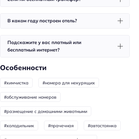
Санузел в номере
В каком году построен отель?
Питание
Кафе
Подскажите у вас платный или
Пляжный отдых
бесплатный интернет?
Пляжные полотенца
Особенности
Бизнес-услуги
#химчистка
#номера для некурящих
Бизнес-центр
Оснащение бизнес-центра: ксерокопирование
#обслуживание номеров
Конференц-зал
#размещение с домашними животными
Общая информация
#холодильник
#прачечная
#автостоянка
Отопление