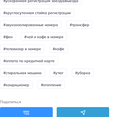
Круглосуточная регистрация
#ускоренная регистрация заезда/выезда
Тип гостиницы: мини-отель
#круглосуточная стойка регистрации
Номеров: 7
#звукоизолированные номера
#трансфер
Дата постройки: 2015
Питание: завтрак (шведский стол)
#фен
#чай и кофе в номере
Питание: континентальный завтрак
#телевизор в номере
#кафе
Цена номера (ночь): от 1200 ₽/ночь
#оплата по кредитной карте
Доступность
Доступность входа на инвалидной коляске:
#стиральная машина
#утюг
#уборка
недоступно
#кондиционер
#отопление
Удобства для людей с ограниченными
возможностями здоровья
Поделиться
Парковка для людей с инвалидностью
Парковка