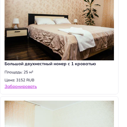
Большой двухместный номер с 1 кроватью
Площадь: 25 м²
Цена: 3152 RUB
Н
Забронировать
а
й
т
и
: