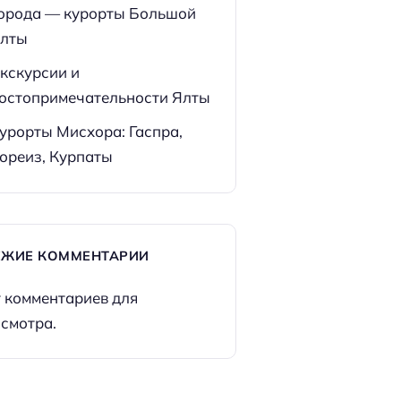
орода — курорты Большой
лты
кскурсии и
остопримечательности Ялты
урорты Мисхора: Гаспра,
ореиз, Курпаты
ЕЖИЕ КОММЕНТАРИИ
 комментариев для
смотра.