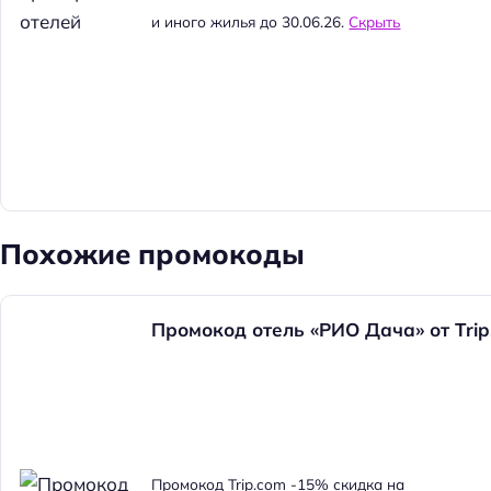
и иного жилья до 30.06.26.
Скрыть
Похожие промокоды
Промокод отель «РИО Дача» от Tri
Н
а
Промокод Trip.com -15% скидка на