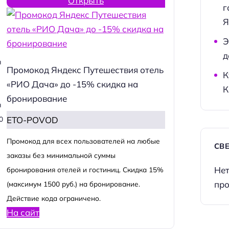
Открыть
г
Я
Э
д
я
Промокод Яндекс Путешествия отель
К
«РИО Дача» до -15% скидка на
К
бронирование
я
ETO-POVOD
0
Промокод для всех пользователей на любые
СВ
заказы без минимальной суммы
Нет
бронирования отелей и гостиниц. Скидка 15%
про
(максимум 1500 руб.) на бронирование.
Действие кода ограничено.
На сайт